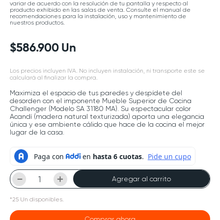
variar de acuerdo con la resolución de tu pantalla y respecto al
producto exhibido en las salas de venta. Consulte el manual de
recomendaciones para la instalación, uso y mantenimiento de
nuestros productos.
$
586
.
900
Un
Los precios incluyen IVA. No incluyen instalación, ni transporte este se
calculará al finalizar la compra.
Maximiza el espacio de tus paredes y despídete del
desorden con el imponente Mueble Superior de Cocina
Challenger (Modelo SA 31180 MA). Su espectacular color
Acandí (madera natural texturizada) aporta una elegancia
única y ese ambiente cálido que hace de la cocina el mejor
lugar de la casa.
－
＋
Agregar al carrito
*
25
Un
disponibles.
Comprar ahora