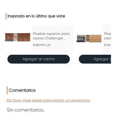
Inspirado en lo último que viste
Mueble superior para
Mueb
cocina Challenger
coci
1,80M NOLA - SA 31180
1,80M
Un
586.900
556.
MA
MAM
Agregar al carrito
Agregar al
Comentarios
Por favor, inicie sesión para escribir un comentario
Sin comentarios.