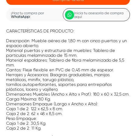
¡Haz tu compra por
Inicia tu asesoría de compra
WhatsApp
!
aquí
CARACTERÍSTICAS DE PRODUCTO:
Descripción: Mueble aéreo de 1,80 m con cinco puertas y un
espacio abierto.
Material puertas y estructura de muebles: Tablero de
partículas melaminizado de 15 mm.
Material espaldares: Tablero de fibra melaminizado de 5,5
mm.
Cantos: Fleje flexible en PVC de 0,45 mm de espesor.
Herrajes y Accesorios: Bisagras graduables, manijas
metálicas, minifix, tarugo plástico,
tornillos autoperforantes, soportes para entrepaños
plásticos, locero y vajillero.
Dimensiones Muebles (Ancho x Alto x Prof.): 180 x 60 x 32,5 cm.
Carga Máxima: 80 Kg.
Dimensiones Empaque (Largo x Ancho x Alto):
Caja 1 de 2: 122 x 62,5 x 8 cm.
Caja 2 de 2: 62 x 48 x 8,5 cm.
Peso Empaque:
Caja 1 de 2: 30,5 Kg.
Caja 2 de 2: 11 Kg.