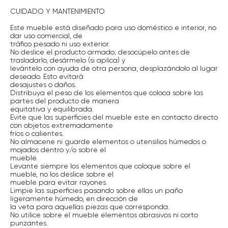
CUIDADO Y MANTENIMIENTO
Este mueble está diseñado para uso doméstico e interior, no
dar uso comercial, de
tráfico pesado ni uso exterior.
No deslice el producto armado; desocúpelo antes de
trasladarlo, desármelo (si aplica) y
levántelo con ayuda de otra persona, desplazándolo al lugar
deseado. Esto evitará
desajustes o daños.
Distribuya el peso de los elementos que coloca sobre las
partes del producto de manera
equitativa y equilibrada.
Evite que las superficies del mueble este en contacto directo
con objetos extremadamente
fríos o calientes.
No almacene ni guarde elementos o utensilios húmedos o
mojados dentro y/o sobre el
mueble.
Levante siempre los elementos que coloque sobre el
mueble, no los deslice sobre el
mueble para evitar rayones.
Limpie las superficies pasando sobre ellas un paño
ligeramente húmedo, en dirección de
la veta para aquellas piezas que corresponda.
No utilice sobre el mueble elementos abrasivos ni corto
punzantes.