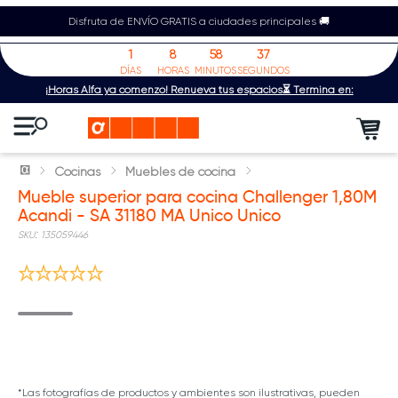
Disfruta de ENVÍO GRATIS a ciudades principales 🚚
1
8
58
37
DÍAS
HORAS
MINUTOS
SEGUNDOS
¡Horas Alfa ya comenzó! Renueva tus espacios⏳ Termina en:
Cocinas
Muebles de cocina
Mueble superior para cocina Challenger 1,80M
Acandi - SA 31180 MA Unico Unico
:
135059446
*Las fotografías de productos y ambientes son ilustrativas, pueden