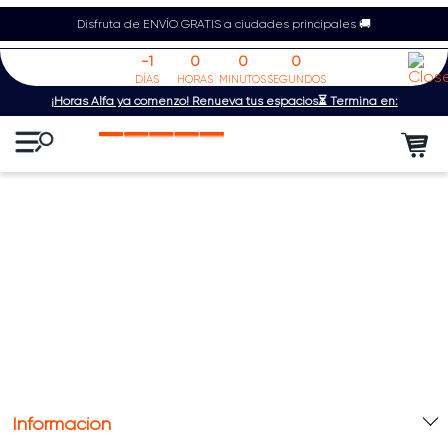
Disfruta de ENVÍO GRATIS a ciudades principales 🚚
-1
0
0
0
DÍAS
HORAS
MINUTOS
SEGUNDOS
¡Horas Alfa ya comenzó! Renueva tus espacios⏳ Termina en:
Información