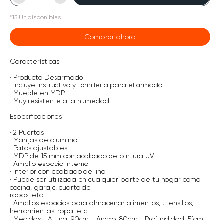
*
15
Un
disponibles.
Comprar ahora
Características
· Producto Desarmado.
· Incluye Instructivo y tornillería para el armado.
· Mueble en MDP.
· Muy resistente a la humedad.
Especificaciones
· 2 Puertas
· Manijas de aluminio
· Patas ajustables
· MDP de 15 mm con acabado de pintura UV
· Amplio espacio interno
· Interior con acabado de lino
· Puede ser utilizada en cualquier parte de tu hogar como
cocina, garaje, cuarto de
ropas, etc.
· Amplios espacios para almacenar alimentos, utensilios,
herramientas, ropa, etc.
· Medidas: -Altura: 90cm - Ancho: 80cm - Profundidad: 51cm