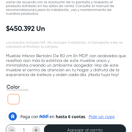
variar de acuerdo con la resolución de tu pantalla y respecto al
producto exhibido en las salas de venta. Consulte el manual de
recomendaciones para la instalación, uso y mantenimiento de
nuestros productos.
$
450
.
392
Un
Los precios incluyen IVA. No incluyen instalación, ni transporte este se
calculará al finalizar la compra.
Mueble Inferior Bertolini De 80 cm En MDP, con acabados que
resaltan aún más la estética de este mueble único y
minimalista creando un ambiente acogedor. Haz de este
mueble el centro de atención en tu hogar y disfruta de la
experiencia de belleza y orden cada día. ¡Hazla tuya hoy!
Color
－
＋
Agregar al carrito