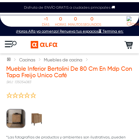
Disfruta de ENVÍO GRATIS a ciudades principales 🚚
-1
0
0
0
DÍAS
HORAS
MINUTOS
SEGUNDOS
¡Horas Alfa ya comenzó! Renueva tus espacios⏳ Termina en:
Cocinas
Muebles de cocina
Mueble Inferior Bertolini De 80 Cm En Mdp Con
Tapa Freijo Unico Café
:
135054083
*Las fotografías de productos y ambientes son ilustrativas, pueden