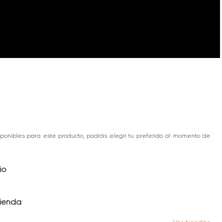
ponibles para este producto, podrás elegir tu preferido al momento de
io
tienda