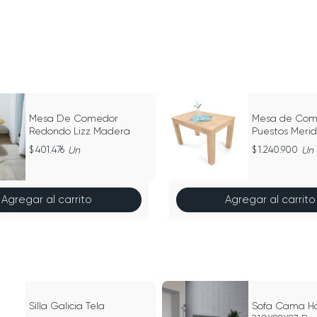
Mesa De Comedor
Mesa de Com
Redondo Lizz Madera
Puestos Meri
401.476
Un
1.240.900
Un
Agregar al carrito
Agregar al carrito
Silla Galicia Tela
Sofa Cama H