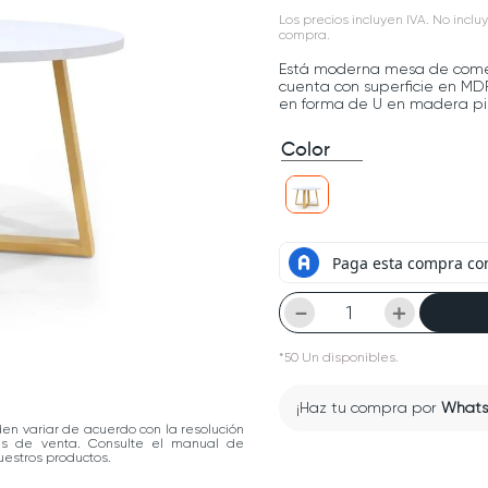
Los precios incluyen IVA. No incluy
compra.
Está moderna mesa de comedo
cuenta con superficie en MD
en forma de U en madera pi
Color
－
＋
*
50
Un
disponibles.
¡Haz tu compra por
What
den variar de acuerdo con la resolución
las de venta. Consulte el manual de
estros productos.