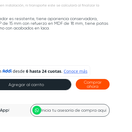
en instalación, ni transporte este se calculará al finalizar la
r es resistente, tiene apariencia conservadora,
P de 15 mm con refuerzo en MDF de 18 mm, tiene patas
no con acabados en laca.
Comprar
Agregar al carrito
ahora
sApp
!
Inicia tu asesoría de compra aquí