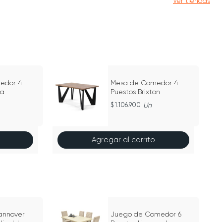
Ver tiendas
edor 4
Mesa de Comedor 4
da
Puestos Brixton
1.106.900
Un
Agregar al carrito
annover
Juego de Comedor 6