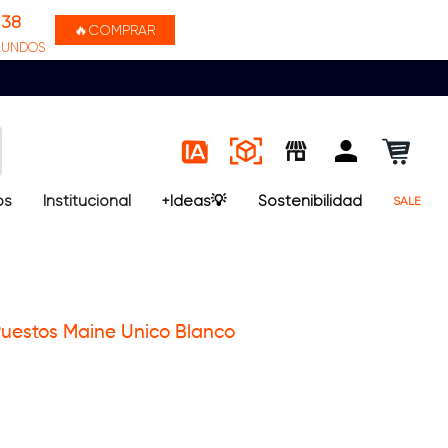
37
🔥COMPRAR
GUNDOS
os
Institucional
+Ideas💡
Sostenibilidad
SALE
uestos Maine Unico Blanco