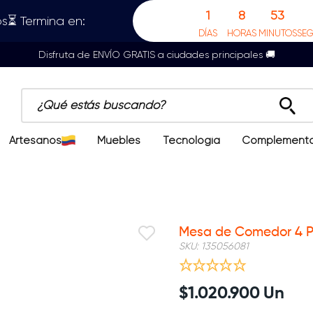
1
8
53
s⏳ Termina en:
DÍAS
HORAS
MINUTOS
SE
Disfruta de ENVÍO GRATIS a ciudades principales 🚚
¿Qué estás buscando?
Artesanos
Muebles
Tecnología
Complement
Mesa de Comedor 4 P
SKU
:
135056081
$
1
.
020
.
900
Un