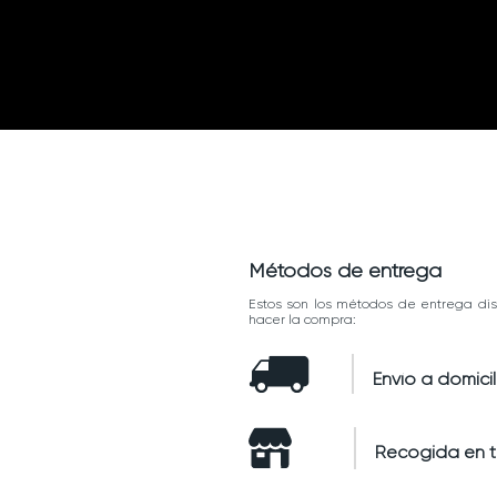
Métodos de entrega
Estos son los métodos de entrega dis
hacer la compra:
Envío a domicil
Recogida en 