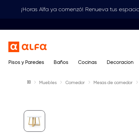
¡Horas Alfa ya comenzó! Renueva tus espacio
Pisos y Paredes
Baños
Términos más buscados
Cocinas
Decoración
1
.
lavamanos
Muebles
Comedor
Mesas de comedor
2
.
sanitario
3
.
cerámica madera
4
.
ocean blue
5
.
closet