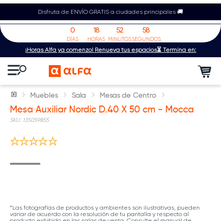
Disfruta de ENVÍO GRATIS a ciudades principales 🚚
0
18
52
58
DÍAS
HORAS
MINUTOS
SEGUNDOS
¡Horas Alfa ya comenzó! Renueva tus espacios⏳ Termina en:
Muebles
Sala
Mesas de Centro
Mesa Auxiliar Nordic D.40 X 50 cm - Mocca
:
135059855
*Las fotografías de productos y ambientes son ilustrativas, pueden
variar de acuerdo con la resolución de tu pantalla y respecto al
producto exhibido en las salas de venta. Consulte el manual de