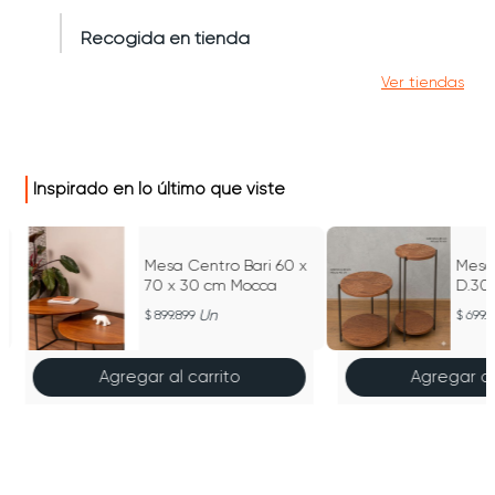
Recogida en tienda
Ver tiendas
Inspirado en lo último que viste
Mesa Centro Bari 60 x
Mesa 
70 x 30 cm Mocca
D.30
Un
899.899
699.
Agregar al carrito
Agregar al