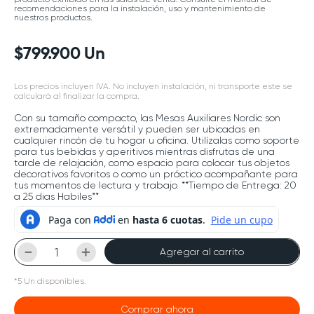
recomendaciones para la instalación, uso y mantenimiento de
nuestros productos.
$
799
.
900
Un
Los precios incluyen IVA. No incluyen instalación, ni transporte este se
calculará al finalizar la compra.
Con su tamaño compacto, las Mesas Auxiliares Nordic son
extremadamente versátil y pueden ser ubicadas en
cualquier rincón de tu hogar u oficina. Utilízalas como soporte
para tus bebidas y aperitivos mientras disfrutas de una
tarde de relajación, como espacio para colocar tus objetos
decorativos favoritos o como un práctico acompañante para
tus momentos de lectura y trabajo. **Tiempo de Entrega: 20
a 25 dias Habiles**
－
＋
Agregar al carrito
*
5
Un
disponibles.
Comprar ahora