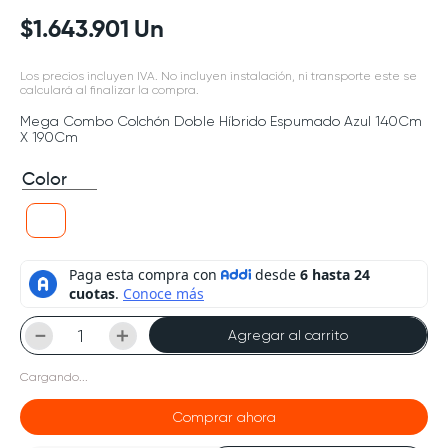
$
1
.
643
.
901
Un
Los precios incluyen IVA. No incluyen instalación, ni transporte este se
calculará al finalizar la compra.
Mega Combo Colchón Doble Híbrido Espumado Azul 140Cm
X 190Cm
Color
－
＋
Agregar al carrito
Cargando...
Comprar ahora