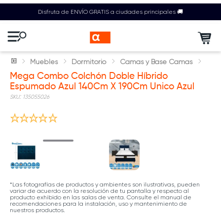
Disfruta de ENVÍO GRATIS a ciudades principales 🚚
Muebles
Dormitorio
Camas y Base Camas
Mega Combo Colchón Doble Híbrido
Espumado Azul 140Cm X 190Cm Unico Azul
:
135055026
*Las fotografías de productos y ambientes son ilustrativas, pueden
variar de acuerdo con la resolución de tu pantalla y respecto al
producto exhibido en las salas de venta. Consulte el manual de
recomendaciones para la instalación, uso y mantenimiento de
nuestros productos.