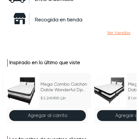
Recogida en tienda
Ver tiendas
Inspirado en lo último que viste
Mega Combo Colchón
Mega
Doble Wonderful Dp
Dobl
Negro 140Cm X 190Cm
Espu
Un
2.265.900
1.643
X 19
Agregar al carrito
Agregar al