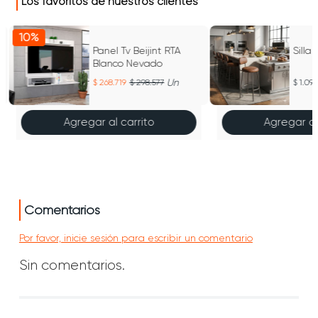
Los favoritos de nuestros clientes
10%
Panel Tv Beijint RTA
Silla
Blanco Nevado
Un
268.719
298.577
1.099
Agregar al carrito
Agregar al
Comentarios
Por favor, inicie sesión para escribir un comentario
Sin comentarios.