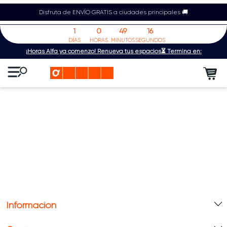
Disfruta de ENVÍO GRATIS a ciudades principales 🚚
1
0
49
16
DÍAS
HORAS
MINUTOS
SEGUNDOS
¡Horas Alfa ya comenzó! Renueva tus espacios⏳ Termina en:
Información