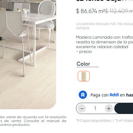
$ 86.674 m²
$ 112.409 
Los precios incluyen IVA. No incluy
compra.
Madera Laminada con trafic
resalta la dimension de la p
excelente relacion calidad
- precio
Color
－
＋
den variar de acuerdo con la resolución
*
9
Cajas
disponibles.
| *3 m² disp
las de venta. Consulte el manual de
estros productos.