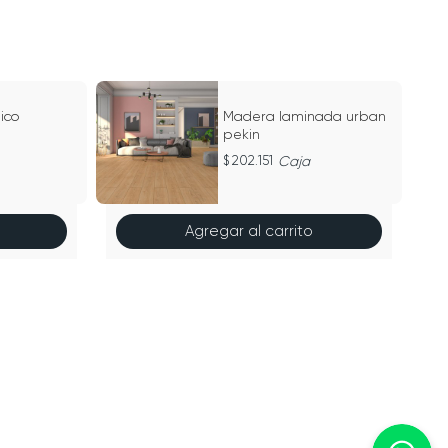
25
ico
Madera laminada urban
pekin
202.151
Caja
Agregar al carrito