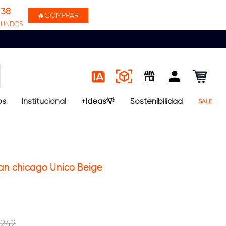
37
🔥COMPRAR
GUNDOS
os
Institucional
+Ideas💡
Sostenibilidad
SALE
an chicago Unico Beige
242