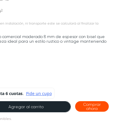
m²
en instalación, ni transporte este se calculará al finalizar la
o comercial moderado 8 mm de espesor con bisel que
ieza ideal para un estilo rustico o vintage manteniendo
Comprar
Agregar al carrito
ahora
onibles.