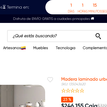
1
1
15
s⏳ Termina en:
DÍAS
HORAS
MINUTOS
SE
Disfruta de ENVÍO GRATIS a ciudades principales 🚚
¿Qué estás buscando?
Artesanos
Muebles
Tecnología
Complement
Madera laminado urb
SKU
:
135043620
23 %
$
246
.
155
Caja
$
319
.