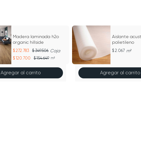
Madera laminada h2o
Aislante acust
organic hillside
polietileno
272.783
349.506
Caja
2.067
m²
120.700
154.649
m²
Agregar al carrito
Agregar al carrito