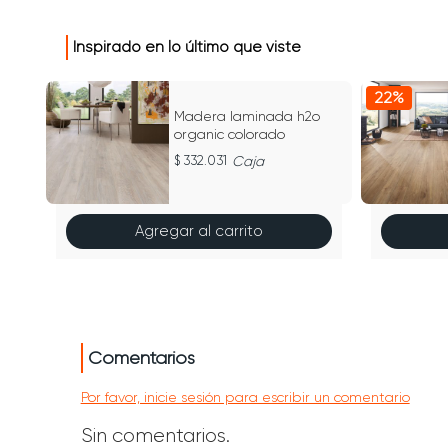
Inspirado en lo último que viste
22%
Madera laminada h2o
organic colorado
a
332.031
Caja
Agregar al carrito
Comentarios
Por favor, inicie sesión para escribir un comentario
Sin comentarios.