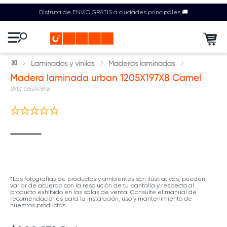
Disfruta de ENVÍO GRATIS a ciudades principales 🚚
Laminados y vinilos
Maderas laminadas
Madera laminada urban 1205X197X8 Camel
:
135047698
*Las fotografías de productos y ambientes son ilustrativas, pueden
variar de acuerdo con la resolución de tu pantalla y respecto al
producto exhibido en las salas de venta. Consulte el manual de
recomendaciones para la instalación, uso y mantenimiento de
nuestros productos.