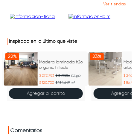
Ver tiendas
Inspirado en lo último que viste
22%
23%
Madera laminada h2o
Made
organic hillside
urba
Caja
272.783
349.506
246.
120.700
154.649
m²
86.4
Agregar al carrito
Agregar al
Comentarios