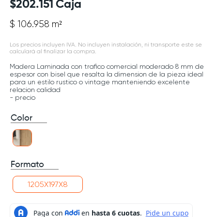
$
202
.
151
Caja
$ 106.958 m²
Los precios incluyen IVA. No incluyen instalación, ni transporte este se
calculará al finalizar la compra.
Madera Laminada con trafico comercial moderado 8 mm de
espesor con bisel que resalta la dimension de la pieza ideal
para un estilo rustico o vintage manteniendo excelente
relacion calidad
- precio
Color
Formato
1205X197X8