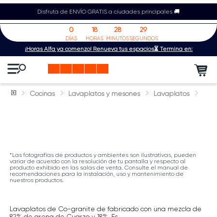
Disfruta de ENVÍO GRATIS a ciudades principales 🚚
0
18
28
29
DÍAS
HORAS
MINUTOS
SEGUNDOS
¡Horas Alfa ya comenzó! Renueva tus espacios⏳ Termina en:
Cocinas
Lavaplatos y mesones
Lavaplatos
*Las fotografías de productos y ambientes son ilustrativas, pueden
variar de acuerdo con la resolución de tu pantalla y respecto al
producto exhibido en las salas de venta. Consulte el manual de
recomendaciones para la instalación, uso y mantenimiento de
nuestros productos.
Lavaplatos de Co-granite de fabricado con una mezcla de
82% de arena de Cuarzo y 18%. Es