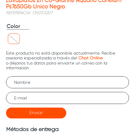
Lavaplatos En Co-Granite Aquario Cohelum
Ps7650Gb Unico Negro
REFERENCIA
:
135053207
Color
Enviar
Métodos de entrega