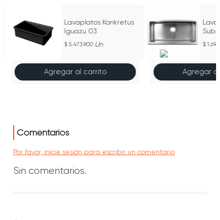
Lavaplatos Konkretus
Lava
r
Iguazu 03
Subm
Senci
Un
5.473.900
1.699
Inoxi
Agregar al carrito
Agregar al
Comentarios
Por favor, inicie sesión para escribir un comentario
Sin comentarios.