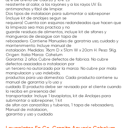
resistente al calor, a los rayones y a los rayos UV. Es
antimanchas y fácil de limpiar.
Dos tipos de instalacion para submontar o sobreponer
(incluye kit de anclajes segun se
requiera) Cuenta con esquinas redondeadas que hacen que
la limpieza sea mas practica y no
guarde residuos de alimentos, incluye kit de sifones y
mangueras de desagüe con tapa de
rebosadero. Contiene Manuales de garatnia uso, cuidado y
mantenimiento. Incluye manual de
instalación. Medidas: 76cm D x 51cm W x 20cm H. Peso: 5Kg.
Origen: Italia Marca: Cohelum
Garantia: 2 años Cubre defectos de fabrica. No cubre
defectos asociados a instalacion por
un tercero no autorizado por la marca. No cubre por mala
manipulacion y uso indebido,
productos para uso domestico. Cada producto contiene su
manual de garantia y/o uso y
cuidado. El producto debe ser revisado por el cliente cuando
lo reciba en presencia del
transportador. Incluye 1 lavaplatos, kit de Anclajes para
submontar o sobreponer, 1 kit
de sifon con canastillas y tuberias, 1 tapa de rebosadero,
Manual de instalacion,
garantia y uso y cuidado.