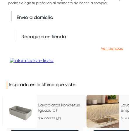
podrás elegir tu preferido al momento de hacer la compra:
Envío a domicilio
Recogida en tienda
Ver tiendas
Inspirado en lo último que viste
Lavaplatos Konkretus
Lava
Iguazu 01
empo
mezc
Un
4.799.900
120.