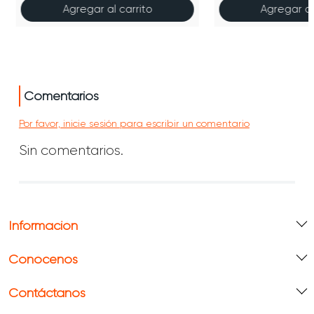
Agregar al carrito
Agregar al
Comentarios
Por favor, inicie sesión para escribir un comentario
Sin comentarios.
Información
Conócenos
Contáctanos