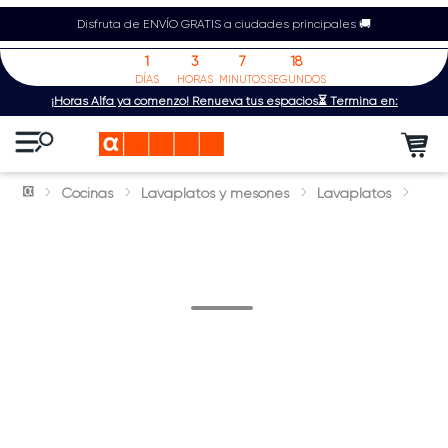
Disfruta de ENVÍO GRATIS a ciudades principales 🚚
1
3
7
18
DÍAS
HORAS
MINUTOS
SEGUNDOS
¡Horas Alfa ya comenzó! Renueva tus espacios⏳ Termina en:
Cocinas
Lavaplatos y mesones
Lavaplatos