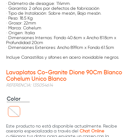
· Diámetro de desagüe: 114mm.
· Garantía: 2 años por defectos de fabricación
· Tipo de Instalación: Sobre mesón, Bajo mesón.
· Peso: 18.5 Kg
· Grosor: 22mm
· Marca: Cohelum
· Origen: Italia
· Dimensiones Internas: Fondo 40.6cm x Ancho 81.8cm x
Profundidad 20cm
· Dimensiones Exteriores: Ancho 89.9cm x Fondo 61.5cm
Incluye Canastillas y sifones en acero inoxidable negros.
Lavaplatos Co-Granite Dione 90Cm Blanco
Cohelum Unico Blanco
REFERENCIA
:
135054614
Color