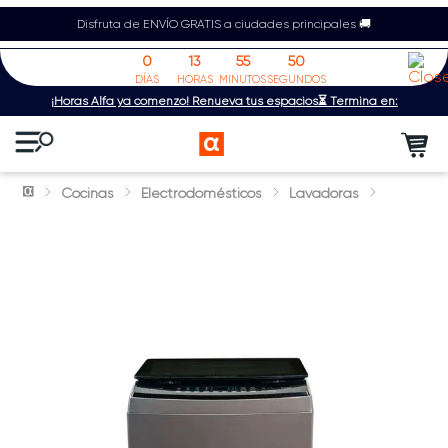
Disfruta de ENVÍO GRATIS a ciudades principales 🚚
0
13
55
50
DÍAS
HORAS
MINUTOS
SEGUNDOS
¡Horas Alfa ya comenzó! Renueva tus espacios⏳ Termina en:
Cocinas
Electrodomésticos
Lavadoras