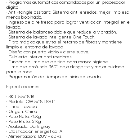
· Programas automáticos comandados por un procesador
digital.
· Anti-tangle assitant: Sistema anti enredos, mejor limpieza
menos bobinado.
· Ingreso de aire fresco para lograr ventilación integral en el
lavado.
· Sistema de balanceo doble que reduce la vibración.
· Sistema de lavado inteligente One Touch.
· Filtro mágico que evita el retorno de fibras y mantiene
limpio el entorno de lavado.
· Diseño con puerta vidrio y cierre suave.
· Cubierta inferior anti roedores.
· Función de limpieza de tina para mayor higiene.
· Limpieza profunda 360°, bajo desgaste y mejor cuidado
para la ropa.
· Programación de tiempo de inicio de lavado.
Especificaciones
· SKU: 5.5718.18
· Modelo: CW 5718 DG L1
· Linea: Lavado
· Origen: China
· Peso Neto: 48Kg
· Peso Bruto: 51Kg
· Acabado: Dark gray
· Clasificación Energética: A
· Alimentación: 120V - 60Hz