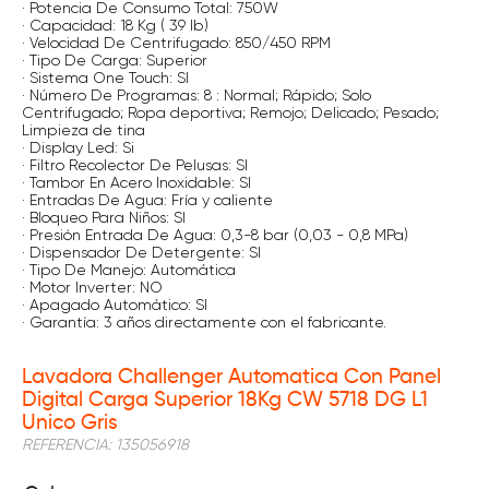
· Potencia De Consumo Total: 750W
· Capacidad: 18 Kg ( 39 lb)
· Velocidad De Centrifugado: 850/450 RPM
· Tipo De Carga: Superior
· Sistema One Touch: SI
· Número De Programas: 8 : Normal; Rápido; Solo
Centrifugado; Ropa deportiva; Remojo; Delicado; Pesado;
Limpieza de tina
· Display Led: Si
· Filtro Recolector De Pelusas: SI
· Tambor En Acero Inoxidable: SI
· Entradas De Agua: Fría y caliente
· Bloqueo Para Niños: SI
· Presión Entrada De Agua: 0,3-8 bar (0,03 - 0,8 MPa)
· Dispensador De Detergente: SI
· Tipo De Manejo: Automática
· Motor Inverter: NO
· Apagado Automático: SI
· Garantía: 3 años directamente con el fabricante.
Lavadora Challenger Automatica Con Panel
Digital Carga Superior 18Kg CW 5718 DG L1
Unico Gris
REFERENCIA
:
135056918