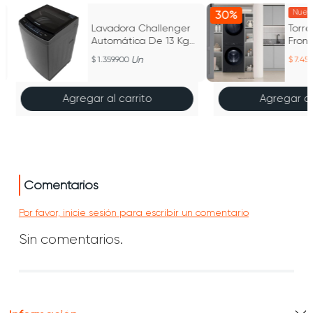
Nuev
30%
Lavadora Challenger
Torr
Automática De 13 Kg
Fron
CW 5713
AI Wa
Un
1.359.900
7.45
Agregar al carrito
Agregar al
Comentarios
Por favor, inicie sesión para escribir un comentario
Sin comentarios.