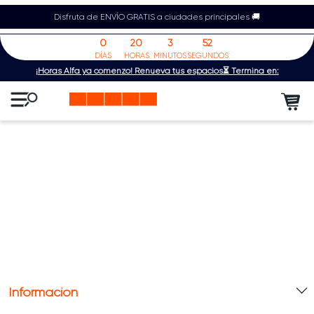
Disfruta de ENVÍO GRATIS a ciudades principales 🚚
0
20
3
52
DÍAS
HORAS
MINUTOS
SEGUNDOS
¡Horas Alfa ya comenzó! Renueva tus espacios⏳ Termina en:
Información