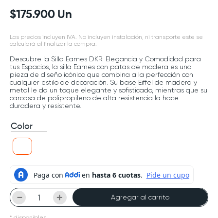
$
175
.
900
Un
Los precios incluyen IVA. No incluyen instalación, ni transporte este se
calculará al finalizar la compra.
Descubre la Silla Eames DKR: Elegancia y Comodidad para
tus Espacios, la silla Eames con patas de madera es una
pieza de diseño icónico que combina a la perfección con
cualquier estilo de decoración. Su base Eiffel de madera y
metal le da un toque elegante y sofisticado, mientras que su
carcasa de polipropileno de alta resistencia la hace
duradera y resistente.
Color
－
＋
Agregar al carrito
*
disponibles.