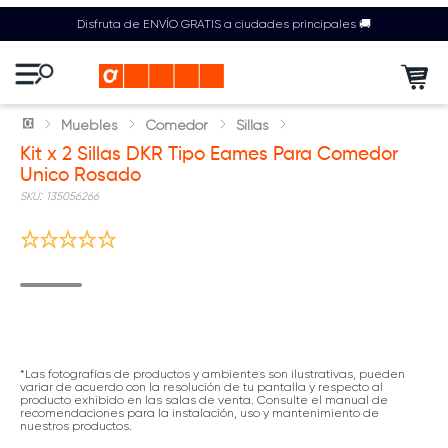
Disfruta de ENVÍO GRATIS a ciudades principales 🚚
Muebles
Comedor
Sillas
Kit x 2 Sillas DKR Tipo Eames Para Comedor
Unico Rosado
:
135056266
*Las fotografías de productos y ambientes son ilustrativas, pueden
variar de acuerdo con la resolución de tu pantalla y respecto al
producto exhibido en las salas de venta. Consulte el manual de
recomendaciones para la instalación, uso y mantenimiento de
nuestros productos.