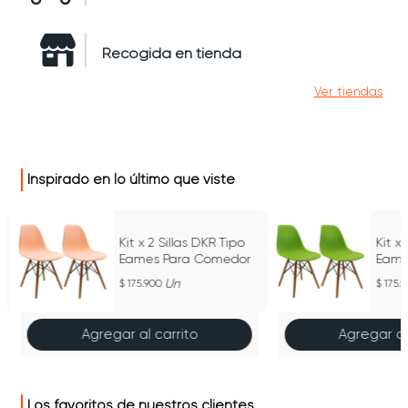
Recogida en tienda
Ver tiendas
Inspirado en lo último que viste
Kit x 2 Sillas DKR Tipo
Kit x
Eames Para Comedor
Eame
Un
175.900
175.
Agregar al carrito
Agregar al
Los favoritos de nuestros clientes