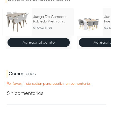
Juego De Comedor
Jueg
Robledo Premium
Pues
Habano 4 Puestos Sillas
Duna 
Un
1.576.601
4.17
Milano
en Te
Agregar al carrito
Agregar al
Comentarios
Por favor, inicie sesión para escribir un comentario
Sin comentarios.