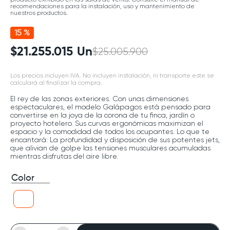
recomendaciones para la instalación, uso y mantenimiento de
nuestros productos.
15 %
$
21
.
255
.
015
Un
$
25
.
005
.
900
Los precios incluyen IVA. No incluyen instalación, ni transporte este se
calculará al finalizar la compra.
El rey de las zonas exteriores. Con unas dimensiones
espectaculares, el modelo Galápagos está pensado para
convertirse en la joya de la corona de tu finca, jardín o
proyecto hotelero. Sus curvas ergonómicas maximizan el
espacio y la comodidad de todos los ocupantes. Lo que te
encantará: La profundidad y disposición de sus potentes jets,
que alivian de golpe las tensiones musculares acumuladas
mientras disfrutas del aire libre.
Color