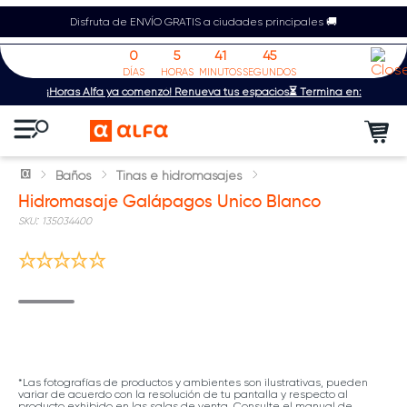
Disfruta de ENVÍO GRATIS a ciudades principales 🚚
0
5
41
45
DÍAS
HORAS
MINUTOS
SEGUNDOS
¡Horas Alfa ya comenzó! Renueva tus espacios⏳ Termina en:
Baños
Tinas e hidromasajes
Hidromasaje Galápagos Unico Blanco
:
135034400
*Las fotografías de productos y ambientes son ilustrativas, pueden
variar de acuerdo con la resolución de tu pantalla y respecto al
producto exhibido en las salas de venta. Consulte el manual de