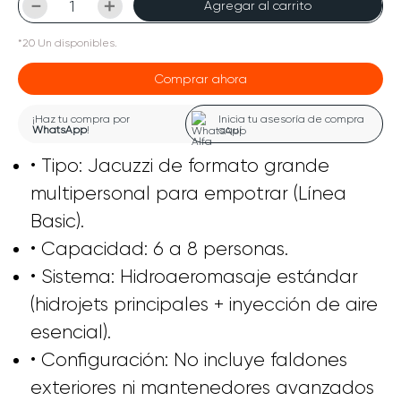
－
＋
Agregar al carrito
*
20
Un
disponibles.
Comprar ahora
¡Haz tu compra por
Inicia tu asesoría de compra
WhatsApp
!
aquí
• Tipo: Jacuzzi de formato grande
multipersonal para empotrar (Línea
Basic).
• Capacidad: 6 a 8 personas.
• Sistema: Hidroaeromasaje estándar
(hidrojets principales + inyección de aire
esencial).
• Configuración: No incluye faldones
exteriores ni mantenedores avanzados