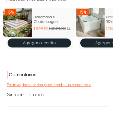
15%
15%
Hidromasaje
Hidro
Chatanoogan
182x1
n
Un
19.799.815
23.293.900
7.862
Agregar al carrito
Agregar al
Comentarios
Por favor, inicie sesión para escribir un comentario
Sin comentarios.