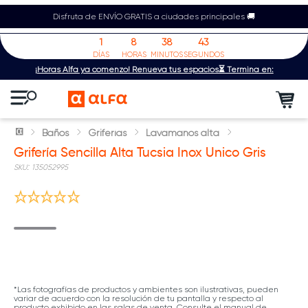
Disfruta de ENVÍO GRATIS a ciudades principales 🚚
1
8
38
42
DÍAS
HORAS
MINUTOS
SEGUNDOS
¡Horas Alfa ya comenzó! Renueva tus espacios⏳ Termina en:
Baños
Griferías
Lavamanos alta
Grifería Sencilla Alta Tucsia Inox Unico Gris
:
135052995
*Las fotografías de productos y ambientes son ilustrativas, pueden
variar de acuerdo con la resolución de tu pantalla y respecto al
producto exhibido en las salas de venta. Consulte el manual de