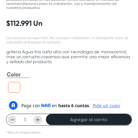
recomendaciones para la instalación, uso y mantenimiento de
nuestros productos.
$
112
.
991
Un
Los precios incluyen IVA. No incluyen instalación, ni transporte este se
calculará al finalizar la compra.
griferia Agua fria caño alto con tecnologia de monocontrol,
trae un cartucho creamico que permite una mejor eficiencia
y sellado del producto
Color
－
＋
Agregar al carrito
*
106
Un
disponibles.