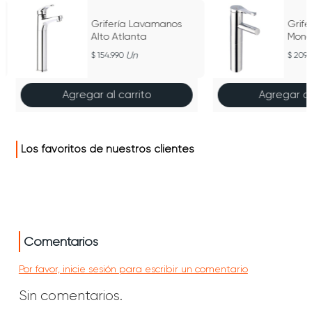
Grifería Lavamanos
Grif
Alto Atlanta
Mono
Un
154.990
209.
Agregar al carrito
Agregar al
Los favoritos de nuestros clientes
Comentarios
Por favor, inicie sesión para escribir un comentario
Sin comentarios.