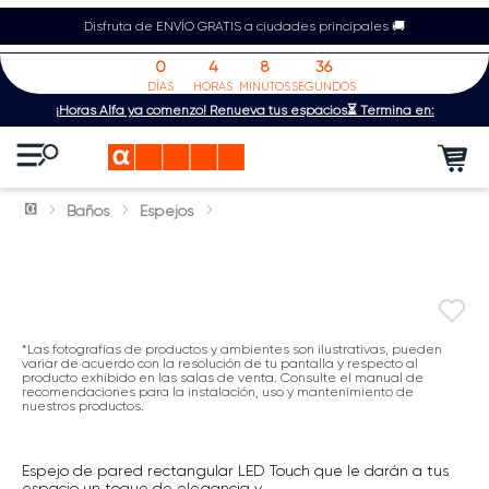
Disfruta de ENVÍO GRATIS a ciudades principales 🚚
0
4
8
36
DÍAS
HORAS
MINUTOS
SEGUNDOS
¡Horas Alfa ya comenzó! Renueva tus espacios⏳ Termina en:
Baños
Espejos
*Las fotografías de productos y ambientes son ilustrativas, pueden
variar de acuerdo con la resolución de tu pantalla y respecto al
producto exhibido en las salas de venta. Consulte el manual de
recomendaciones para la instalación, uso y mantenimiento de
nuestros productos.
Espejo de pared rectangular LED Touch que le darán a tus
espacio un toque de elegancia y