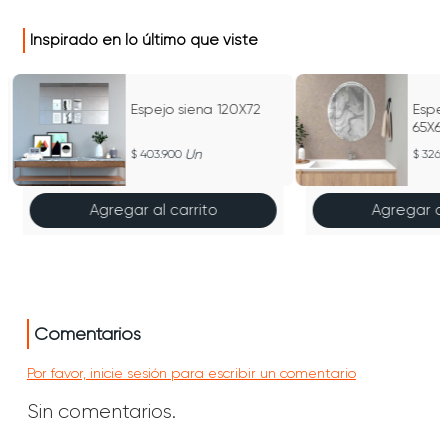
Inspirado en lo último que viste
Espejo siena 120X72
Espe
65X6
Un
403.900
326.
Agregar al carrito
Agregar al
Comentarios
Por favor, inicie sesión para escribir un comentario
Sin comentarios.