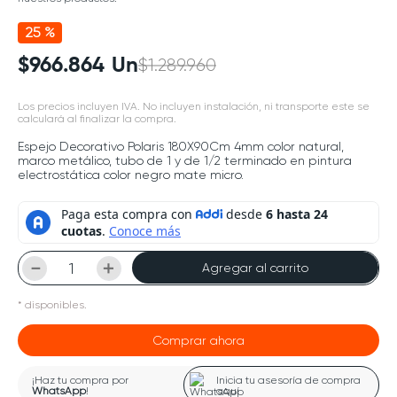
25 %
$
966
.
864
Un
$
1
.
289
.
960
Los precios incluyen IVA. No incluyen instalación, ni transporte este se
calculará al finalizar la compra.
Espejo Decorativo Polaris 180X90Cm 4mm color natural,
marco metálico, tubo de 1 y de 1/2 terminado en pintura
electrostática color negro mate micro.
－
＋
Agregar al carrito
*
disponibles.
Comprar ahora
¡Haz tu compra por
Inicia tu asesoría de compra
WhatsApp
!
aquí