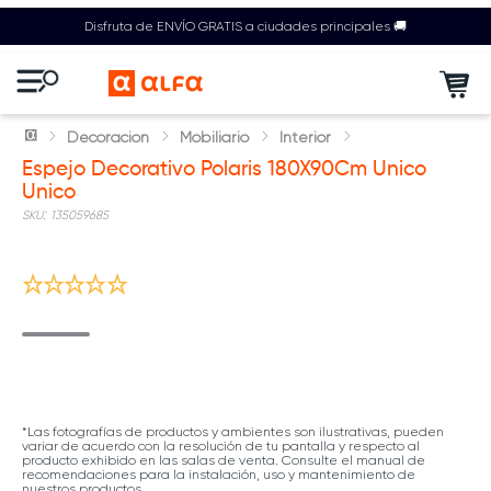
Disfruta de ENVÍO GRATIS a ciudades principales 🚚
Decoración
Mobiliario
Interior
Espejo Decorativo Polaris 180X90Cm Unico
Unico
:
135059685
Nuevo
*Las fotografías de productos y ambientes son ilustrativas, pueden
variar de acuerdo con la resolución de tu pantalla y respecto al
producto exhibido en las salas de venta. Consulte el manual de
recomendaciones para la instalación, uso y mantenimiento de
nuestros productos.