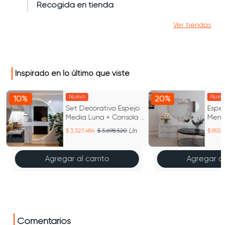
Recogida en tienda
Ver tiendas
Inspirado en lo último que viste
Nuevo
Nuev
10%
20%
Set Decorativo Espejo
Espe
Media Luna + Consola +
Menk
Listones
Un
3.327.484
3.698.520
855.
Agregar al carrito
Agregar al
Comentarios