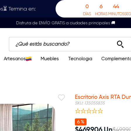
0
6
44
s⏳ Termina en:
DÍAS
HORAS
MINUTOS
SE
Disfruta de ENVÍO GRATIS a ciudades principales 🚚
¿Qué estás buscando?
Artesanos
Muebles
Tecnología
Complement
Escritorio Axis RTA Du
SKU
:
135055835
6 %
$
469
.
906
Un
$
499
.
9