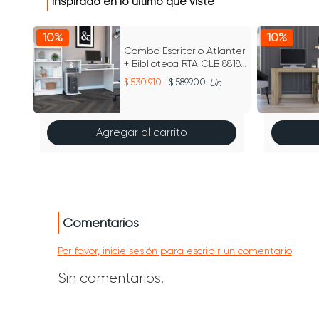
Inspirado en lo último que viste
10%
10%
Combo Escritorio Atlanter
+ Biblioteca RTA CLB 8818
Rovere
530.910
589.900
Un
Agregar al carrito
Comentarios
Por favor, inicie sesión para escribir un comentario
Sin comentarios.