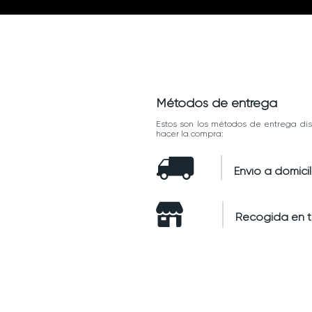
Métodos de entrega
Estos son los métodos de entrega dis
hacer la compra:
Envío a domicil
Recogida en 