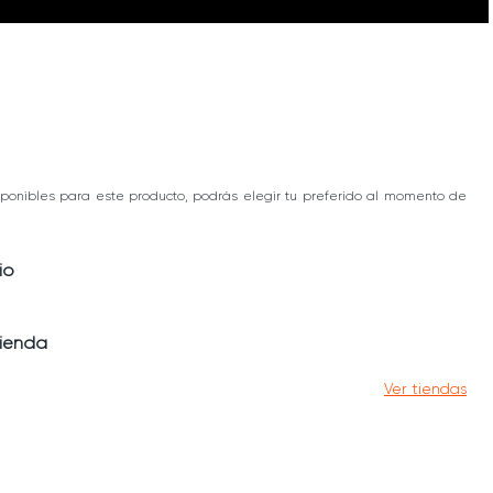
ponibles para este producto, podrás elegir tu preferido al momento de
io
tienda
Ver tiendas