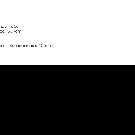
ndo 116,5cm.
do 160,7cm.
iles, Secundarias 6-10 días