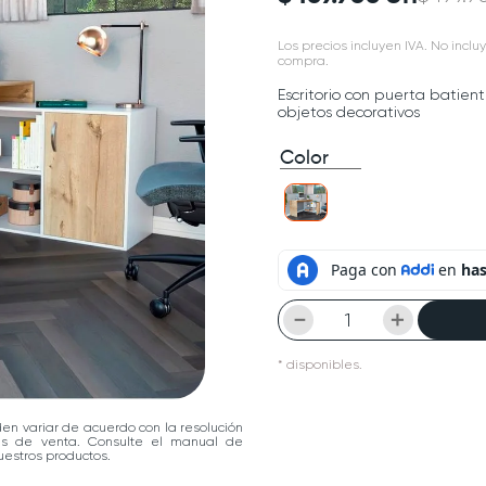
Los precios incluyen IVA. No incluy
compra.
Escritorio con puerta batien
objetos decorativos
Color
－
＋
*
disponibles.
den variar de acuerdo con la resolución
las de venta. Consulte el manual de
estros productos.