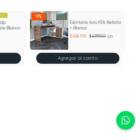
acio
9%
9
Mdp
Escritorio Axis RTA Bellota
ble Blanco
+ Blanco
436.709
479.900
Un
Agregar al carrito