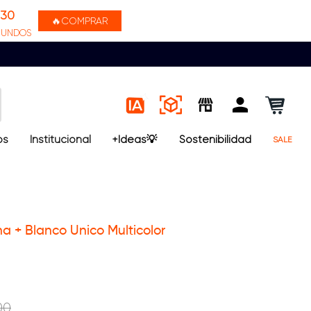
29
🔥COMPRAR
GUNDOS
os
Institucional
+Ideas💡
Sostenibilidad
SALE
na + Blanco Unico Multicolor
00