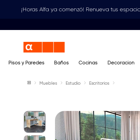
¡Horas Alfa ya comenzó! Renueva tus espacio
Pisos y Paredes
Baños
Términos más buscados
Cocinas
Decoración
1
.
lavamanos
Muebles
Estudio
Escritorios
2
.
sanitario
3
.
cerámica madera
4
.
ocean blue
5
.
closet