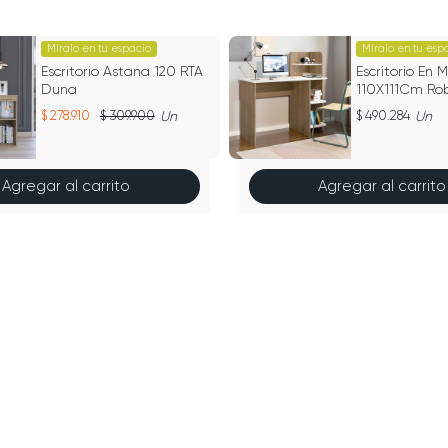
Míralo en tu espacio
Míralo en tu esp
Escritorio Astana 120 RTA
Escritorio En 
Duna
110X111Cm Ro
278.910
309.900
Un
490.284
Un
Agregar al carrito
Agregar al carrito