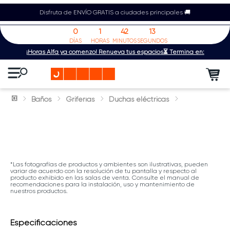
Disfruta de ENVÍO GRATIS a ciudades principales 🚚
0
1
42
13
DÍAS
HORAS
MINUTOS
SEGUNDOS
¡Horas Alfa ya comenzó! Renueva tus espacios⏳ Termina en:
Baños
Griferías
Duchas eléctricas
*Las fotografías de productos y ambientes son ilustrativas, pueden
variar de acuerdo con la resolución de tu pantalla y respecto al
producto exhibido en las salas de venta. Consulte el manual de
recomendaciones para la instalación, uso y mantenimiento de
nuestros productos.
Especificaciones