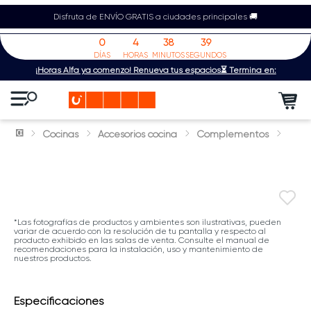
Disfruta de ENVÍO GRATIS a ciudades principales 🚚
0
4
38
39
DÍAS
HORAS
MINUTOS
SEGUNDOS
¡Horas Alfa ya comenzó! Renueva tus espacios⏳ Termina en:
Cocinas
Accesorios cocina
Complementos
*Las fotografías de productos y ambientes son ilustrativas, pueden
variar de acuerdo con la resolución de tu pantalla y respecto al
producto exhibido en las salas de venta. Consulte el manual de
recomendaciones para la instalación, uso y mantenimiento de
nuestros productos.
Especificaciones