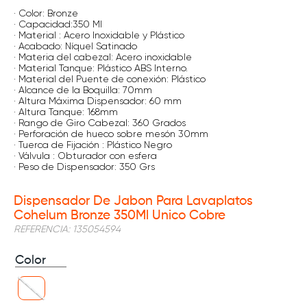
· Color: Bronze
· Capacidad:350 Ml
· Material : Acero Inoxidable y Plástico
· Acabado: Níquel Satinado
· Materia del cabezal: Acero inoxidable
· Material Tanque: Plástico ABS Interno.
· Material del Puente de conexión: Plástico
· Alcance de la Boquilla: 70mm
· Altura Máxima Dispensador: 60 mm
· Altura Tanque: 168mm
· Rango de Giro Cabezal: 360 Grados
· Perforación de hueco sobre mesón 30mm
· Tuerca de Fijación : Plástico Negro
· Válvula : Obturador con esfera
· Peso de Dispensador: 350 Grs
Dispensador De Jabon Para Lavaplatos
Cohelum Bronze 350Ml Unico Cobre
REFERENCIA
:
135054594
Color