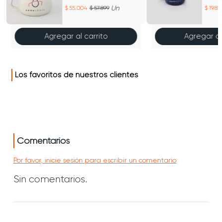
Jaspeado
Un
55.004
57.899
19.85
Agregar al carrito
Agregar al
Los favoritos de nuestros clientes
Comentarios
Por favor, inicie sesión para escribir un comentario
Sin comentarios.