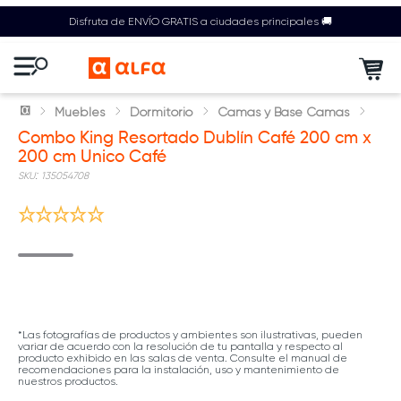
Disfruta de ENVÍO GRATIS a ciudades principales 🚚
Muebles
Dormitorio
Camas y Base Camas
Combo King Resortado Dublín Café 200 cm x
200 cm Unico Café
:
135054708
*Las fotografías de productos y ambientes son ilustrativas, pueden
variar de acuerdo con la resolución de tu pantalla y respecto al
producto exhibido en las salas de venta. Consulte el manual de
recomendaciones para la instalación, uso y mantenimiento de
nuestros productos.