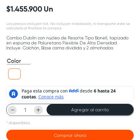
$
1
.
455
.
900
Un
Los precios incluyen IVA. No incluyen instalación, ni transporte este se
calculará al finalizar la compra.
Combo Dublín con nucleo de Resorte Tipo Bonell, tapizado
en espuma de Poliuretano Flexible De Alta Densidad.
Incluye: Colchón, Base cama dividida y 2 almohadas
Color
－
＋
Agregar al carrito
*
disponibles.
Comprar ahora