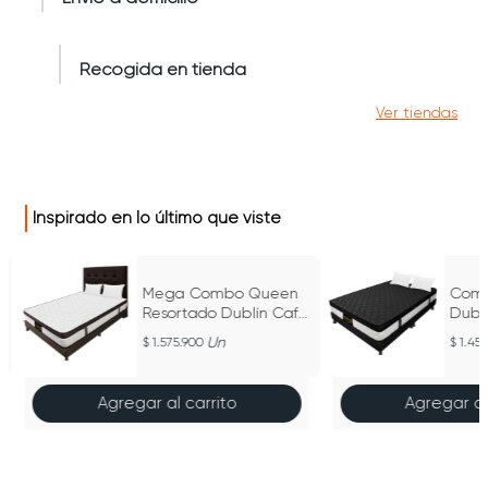
Recogida en tienda
Ver tiendas
Inspirado en lo último que viste
Mega Combo Queen
Comb
Resortado Dublín Café
Dubl
160 cm x 190 cm
200 
Un
1.575.900
1.45
Agregar al carrito
Agregar al