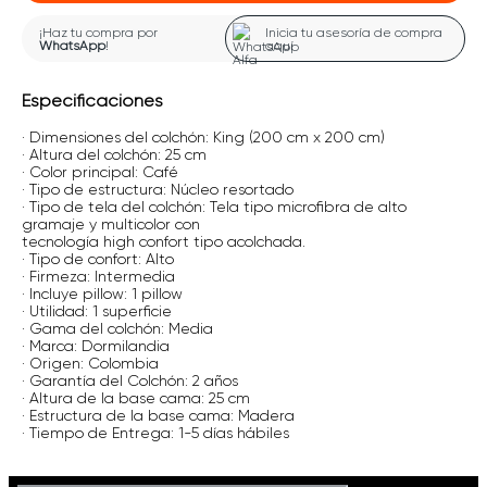
¡Haz tu compra por
Inicia tu asesoría de compra
WhatsApp
!
aquí
Especificaciones
· Dimensiones del colchón: King (200 cm x 200 cm)
· Altura del colchón: 25 cm
· Color principal: Café
· Tipo de estructura: Núcleo resortado
· Tipo de tela del colchón: Tela tipo microfibra de alto
gramaje y multicolor con
tecnología high confort tipo acolchada.
· Tipo de confort: Alto
· Firmeza: Intermedia
· Incluye pillow: 1 pillow
· Utilidad: 1 superficie
· Gama del colchón: Media
· Marca: Dormilandia
· Origen: Colombia
· Garantía del Colchón: 2 años
· Altura de la base cama: 25 cm
· Estructura de la base cama: Madera
· Tiempo de Entrega: 1-5 días hábiles