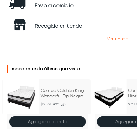
Envío a domicilio
Recogida en tienda
Ver tiendas
Inspirado en lo último que viste
Combo Colchón King
Comb
Wonderful Dp Negro
Híbr
200Cm X 200Cm
Negr
Un
2.528.900
2.17
200
Agregar al carrito
Agregar al