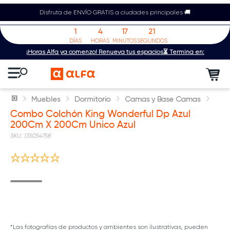
Disfruta de ENVÍO GRATIS a ciudades principales 🚚
1
4
17
20
DÍAS
HORAS
MINUTOS
SEGUNDOS
¡Horas Alfa ya comenzó! Renueva tus espacios⏳ Termina en:
Muebles
Dormitorio
Camas y Base Camas
Combo Colchón King Wonderful Dp Azul
200Cm X 200Cm Unico Azul
:
135054758
*Las fotografías de productos y ambientes son ilustrativas, pueden