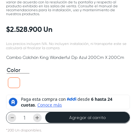
variar de acuerdo con la resolución de tu pantalla y respecto al
producto exhibido en las salas de venta. Consulte el manual de
recomendaciones para la instalación, uso y mantenimiento de
nuestros productos.
$
2
.
528
.
900
Un
Los precios incluyen IVA. No incluyen instalación, ni transporte este se
calculará al finalizar la compra.
Combo Colchón King Wonderful Dp Azul 200Cm X 200Cm
Color
－
＋
Agregar al carrito
*
200
Un
disponibles.