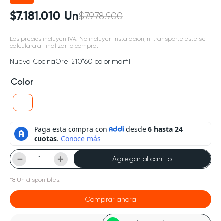
$
7
.
181
.
010
Un
$
7
.
978
.
900
Los precios incluyen IVA. No incluyen instalación, ni transporte este se
calculará al finalizar la compra.
Nueva CocinaOrel 210*60 color marfil
Color
－
＋
Agregar al carrito
*
8
Un
disponibles.
Comprar ahora