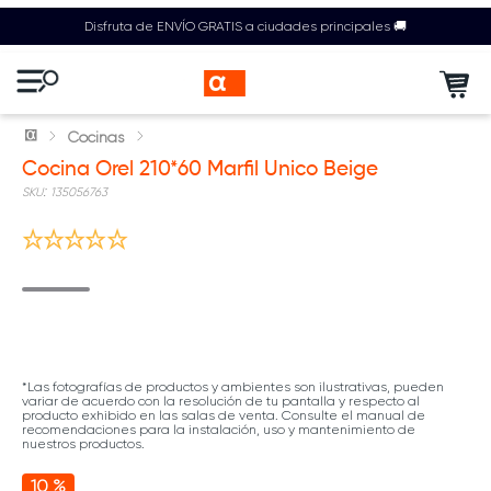
Disfruta de ENVÍO GRATIS a ciudades principales 🚚
Cocinas
Cocina Orel 210*60 Marfil Unico Beige
:
135056763
*Las fotografías de productos y ambientes son ilustrativas, pueden
variar de acuerdo con la resolución de tu pantalla y respecto al
producto exhibido en las salas de venta. Consulte el manual de
recomendaciones para la instalación, uso y mantenimiento de
nuestros productos.
10 %