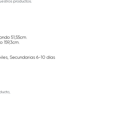
estros productos.
Fondo 51,55cm.
o 159,3cm.
iles, Secundarias 6-10 días
ducto,