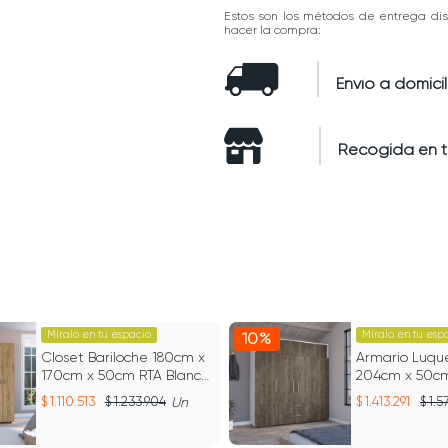
Estos son los métodos de entrega dis
hacer la compra:
Envío a domicil
Recogida en 
Míralo en tu espacio
Míralo en tu esp
10%
Closet Bariloche 180cm x
Armario Luqu
170cm x 50cm RTA Blanco
204cm x 50c
+ Macadamia
Bellota Blanc
1.110.513
1.233.904
Un
1.413.291
1.5