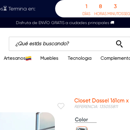
1
8
3
s⏳ Termina en:
DÍAS
HORAS
MINUTOS
SE
Disfruta de ENVÍO GRATIS a ciudades principales 🚚
¿Qué estás buscando?
Artesanos
Muebles
Tecnología
Complement
Closet Dassel 161cm 
REFERENCIA
:
135055811
Color