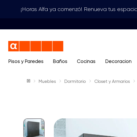
¡Horas Alfa ya comenzó! Renueva tus espacio
Pisos y Paredes
Baños
Términos más buscados
Cocinas
Decoración
1
.
lavamanos
Muebles
Dormitorio
Closet y Armarios
2
.
sanitario
3
.
cerámica madera
4
.
ocean blue
5
.
closet