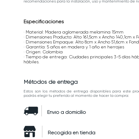
recomendaciones para la instalación, uso y mantenimiento de nu
Especificaciones
· Material: Madera aglomerada melamina 15mm
· Dimensiones Producto: Alto 161,5cm x Ancho 140,1cm x 
· Dimensiones Empaque: Alto 8cm x Ancho 51,6cm x Fond
· Garantía: 5 años en madera y 1 año en herrajes
· Origen: Colombia
· Tiempo de entrega: Ciudades principales 3-5 días háb
hábiles.
Métodos de entrega
Estos son los métodos de entrega disponibles para este pro
podrás elegir tu preferido al momento de hacer la compra:
Envío a domicilio
Recogida en tienda