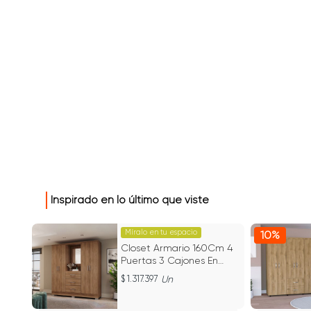
Inspirado en lo último que viste
Míralo en tu espacio
10%
Closet Armario 160Cm 4
na
Puertas 3 Cajones En
Mdp Freijo Con Beige
1.317.397
Un