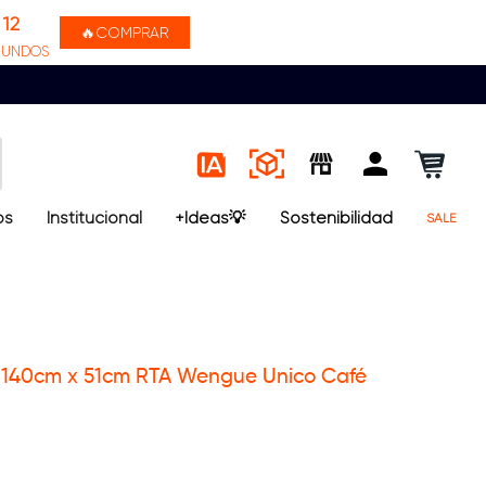
11
🔥COMPRAR
GUNDOS
os
Institucional
+Ideas💡
Sostenibilidad
SALE
x 140cm x 51cm RTA Wengue Unico Café