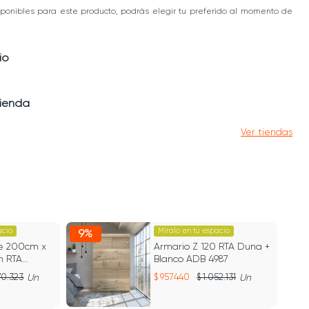
ponibles para este producto, podrás elegir tu preferido al momento de
io
tienda
Ver tiendas
acio
Míralo en tu espacio
9%
10
e 200cm x
Armario Z 120 RTA Duna +
m RTA
Blanco ADB 4987
o
70.323
Un
957.440
1.052.131
Un