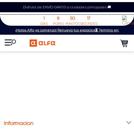
Disfruta de ENVÍO GRATIS a ciudades principales 🚚
1
8
50
17
DÍAS
HORAS
MINUTOS
SEGUNDOS
¡Horas Alfa ya comenzó! Renueva tus espacios⏳ Termina en:
Información