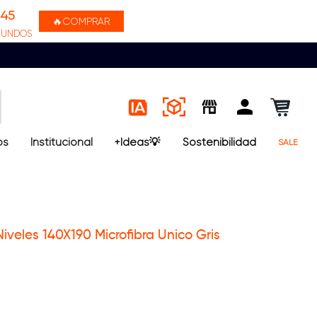
45
🔥COMPRAR
GUNDOS
os
Institucional
+Ideas💡
Sostenibilidad
SALE
iveles 140X190 Microfibra Unico Gris