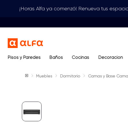
¡Horas Alfa ya comenzó! Renueva tus espacio
Pisos y Paredes
Baños
Términos más buscados
Cocinas
Decoración
1
.
lavamanos
Muebles
Dormitorio
Camas y Base Cama
2
.
sanitario
3
.
cerámica madera
4
.
ocean blue
5
.
closet