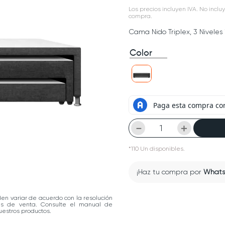
Los precios incluyen IVA. No incluy
compra.
Cama Nido Triplex, 3 Niveles 
Color
－
＋
*
110
Un
disponibles.
¡Haz tu compra por
What
den variar de acuerdo con la resolución
las de venta. Consulte el manual de
estros productos.