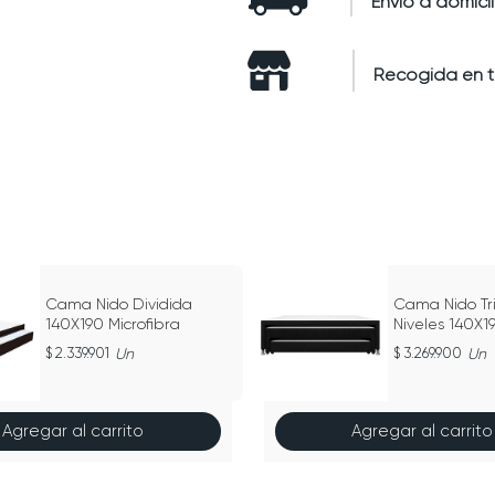
Envío a domicil
Recogida en 
Cama Nido Dividida
Cama Nido Tri
140X190 Microfibra
Niveles 140X1
2.339.901
Un
3.269.900
Un
Agregar al carrito
Agregar al carrito