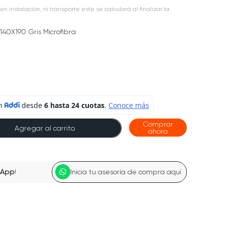
en instalación, ni transporte este se calculará al finalizar la
140X190 Gris Microfibra
Comprar
Agregar al carrito
ahora
sApp
!
Inicia tu asesoría de compra aquí