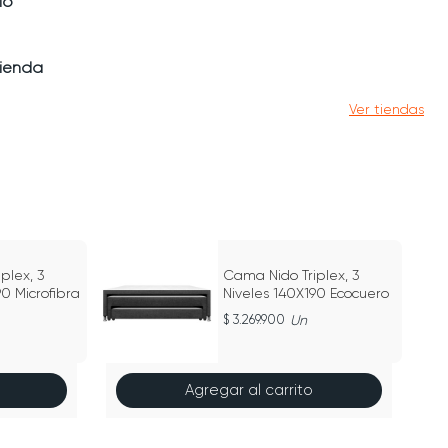
io
tienda
Ver tiendas
plex, 3
Cama Nido Triplex, 3
90 Microfibra
Niveles 140X190 Ecocuero
3.269.900
Un
Agregar al carrito