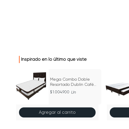
Inspirado en lo último que viste
Mega Combo Doble
Resortado Dublín Café
140 cm x 190 cm
1.004.900
Un
Agregar al carrito