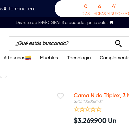
0
6
41
s⏳ Termina en:
DÍAS
HORAS
MINUTOS
SE
Disfruta de ENVÍO GRATIS a ciudades principales 🚚
¿Qué estás buscando?
Artesanos
Muebles
Tecnología
Complement
s
Cama Nido Triplex, 3 N
SKU
:
135058431
$
3
.
269
.
900
Un