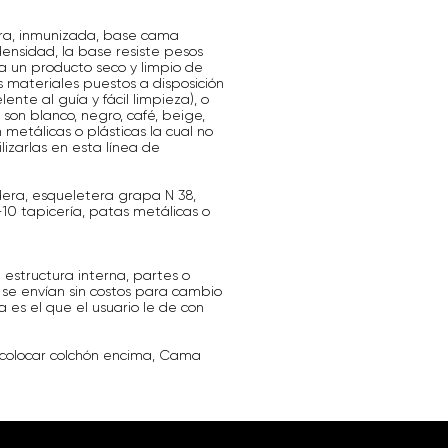
ra, inmunizada, base cama
densidad, la base resiste pesos
 un producto seco y limpio de
s materiales puestos a disposición
lente al guía y fácil limpieza), o
 son blanco, negro, café, beige,
metálicas o plásticas la cual no
lizarlas en esta línea de
era, esqueletera grapa N 38,
-10 tapicería, patas metálicas o
 estructura interna, partes o
 se envían sin costos para cambio
a es el que el usuario le de con
 colocar colchón encima, Cama