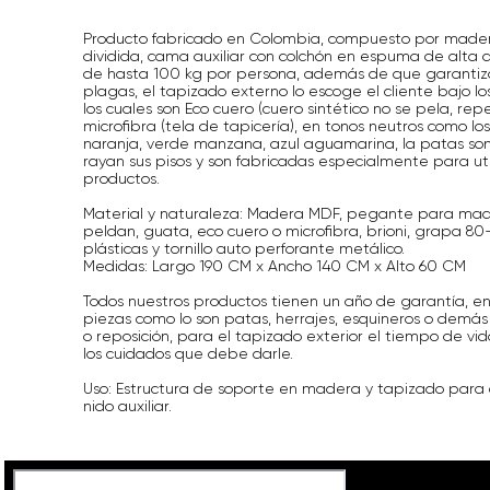
Producto fabricado en Colombia, compuesto por made
dividida, cama auxiliar con colchón en espuma de alta 
de hasta 100 kg por persona, además de que garantiza
plagas, el tapizado externo lo escoge el cliente bajo lo
los cuales son Eco cuero (cuero sintético no se pela, repe
microfibra (tela de tapicería), en tonos neutros como los
naranja, verde manzana, azul aguamarina, la patas son 
rayan sus pisos y son fabricadas especialmente para uti
productos.
Material y naturaleza: Madera MDF, pegante para mad
peldan, guata, eco cuero o microfibra, brioni, grapa 80
plásticas y tornillo auto perforante metálico.
Medidas: Largo 190 CM x Ancho 140 CM x Alto 60 CM
Todos nuestros productos tienen un año de garantía, en
piezas como lo son patas, herrajes, esquineros o demás
o reposición, para el tapizado exterior el tiempo de vid
los cuidados que debe darle.
Uso: Estructura de soporte en madera y tapizado para
nido auxiliar.