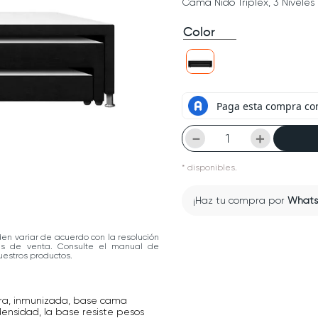
Cama Nido Triplex, 3 Niveles
Color
－
＋
*
disponibles.
¡Haz tu compra por
What
den variar de acuerdo con la resolución
las de venta. Consulte el manual de
estros productos.
ra, inmunizada, base cama
densidad, la base resiste pesos