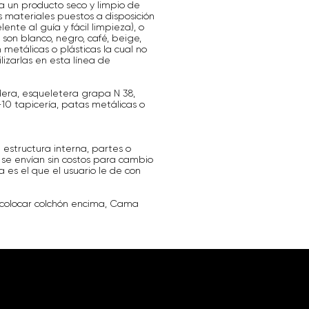
 un producto seco y limpio de
s materiales puestos a disposición
lente al guía y fácil limpieza), o
 son blanco, negro, café, beige,
metálicas o plásticas la cual no
lizarlas en esta línea de
era, esqueletera grapa N 38,
-10 tapicería, patas metálicas o
 estructura interna, partes o
 se envían sin costos para cambio
a es el que el usuario le de con
 colocar colchón encima, Cama