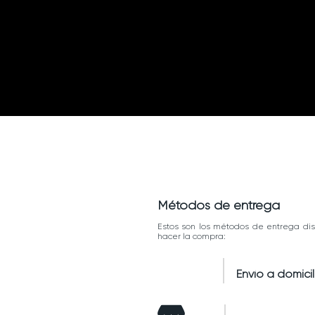
Métodos de entrega
Estos son los métodos de entrega dis
hacer la compra:
Envío a domicil