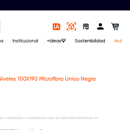
os
Institucional
+Ideas💡
Sostenibilidad
SALE
Niveles 100X190 Microfibra Unico Negro
en instalación, ni transporte este se calculará al finalizar la