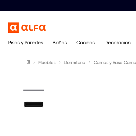
Pisos y Paredes
Baños
Términos más buscados
Cocinas
Decoración
1
.
lavamanos
Muebles
Dormitorio
Camas y Base Cama
2
.
sanitario
3
.
cerámica madera
4
.
ocean blue
5
.
closet