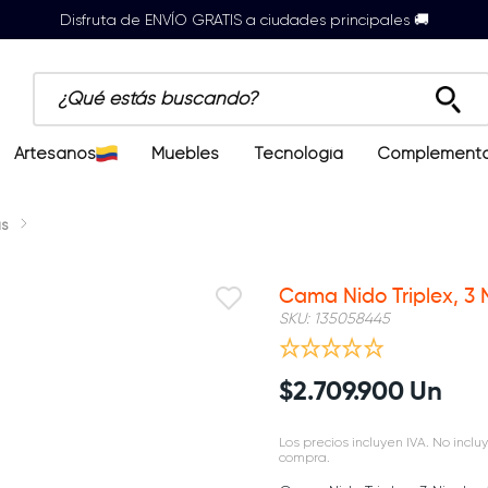
Disfruta de ENVÍO GRATIS a ciudades principales 🚚
¿Qué estás buscando?
Artesanos
Muebles
Tecnología
Complement
s
Cama Nido Triplex, 3 
SKU
:
135058445
$
2
.
709
.
900
Un
Los precios incluyen IVA. No incluy
compra.