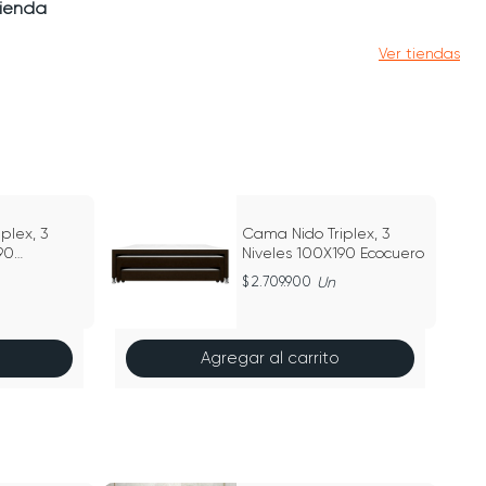
tienda
Ver tiendas
plex, 3
Cama Nido Triplex, 3
90
Niveles 100X190 Ecocuero
2.709.900
Un
Agregar al carrito