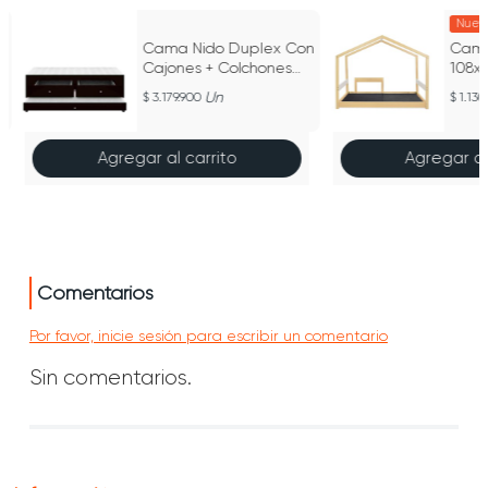
Nuev
n
Cama Nido Duplex Con
Cama 
Cajones + Colchones
108x
Incorporados 100X190
Natur
Un
3.179.900
1.130
Ecocuero
Agregar al carrito
Agregar al
Comentarios
Por favor, inicie sesión para escribir un comentario
Sin comentarios.