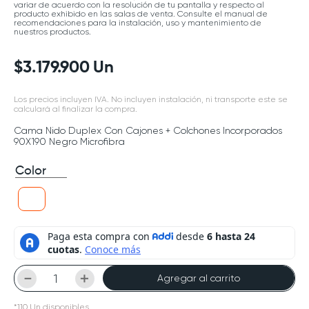
variar de acuerdo con la resolución de tu pantalla y respecto al
producto exhibido en las salas de venta. Consulte el manual de
recomendaciones para la instalación, uso y mantenimiento de
nuestros productos.
$
3
.
179
.
900
Un
Los precios incluyen IVA. No incluyen instalación, ni transporte este se
calculará al finalizar la compra.
Cama Nido Duplex Con Cajones + Colchones Incorporados
90X190 Negro Microfibra
Color
－
＋
Agregar al carrito
*
110
Un
disponibles.