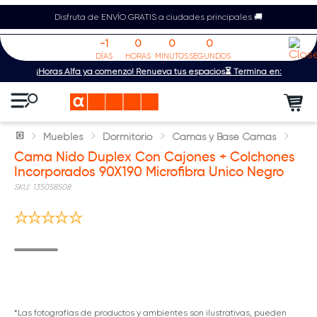
Disfruta de ENVÍO GRATIS a ciudades principales 🚚
-1
0
0
0
DÍAS
HORAS
MINUTOS
SEGUNDOS
¡Horas Alfa ya comenzó! Renueva tus espacios⏳ Termina en:
Muebles
Dormitorio
Camas y Base Camas
Cama Nido Duplex Con Cajones + Colchones
Incorporados 90X190 Microfibra Unico Negro
:
135058508
*Las fotografías de productos y ambientes son ilustrativas, pueden