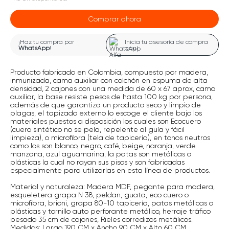
Comprar ahora
¡Haz tu compra por
Inicia tu asesoría de compra
WhatsApp
!
aquí
Producto fabricado en Colombia, compuesto por madera,
inmunizada, cama auxiliar con colchón en espuma de alta
densidad, 2 cajones con una medida de 60 x 67 aprox, cama
auxiliar, la base resiste pesos de hasta 100 kg por persona,
además de que garantiza un producto seco y limpio de
plagas, el tapizado externo lo escoge el cliente bajo los
materiales puestos a disposición los cuales son Ecocuero
(cuero sintético no se pela, repelente al guía y fácil
limpieza), o microfibra (tela de tapicería), en tonos neutros
como los son blanco, negro, café, beige, naranja, verde
manzana, azul aguamarina, la patas son metálicas o
plásticas la cual no rayan sus pisos y son fabricadas
especialmente para utilizarlas en esta línea de productos.
Material y naturaleza: Madera MDF, pegante para madera,
esqueletera grapa N 38, peldan, guata, eco cuero o
microfibra, brioni, grapa 80-10 tapicería, patas metálicas o
plásticas y tornillo auto perforante metálico, herraje tráfico
pesado 35 cm de cajones, Rieles corredizos metálicos.
Medidas: Largo 190 CM x Ancho 90 CM x Alto 60 CM