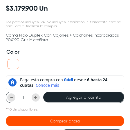
$
3
.
179
.
900
Un
Los precios incluyen IVA. No incluyen instalación, ni transporte este se
calculará al finalizar la compra.
Cama Nido Duplex Con Cajones + Colchones Incorporados
90X190 Gris Microfibra
Color
－
＋
Agregar al carrito
*
110
Un
disponibles.
Comprar ahora