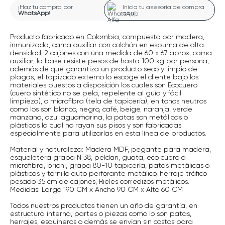
¡Haz tu compra por
Inicia tu asesoría de compra
WhatsApp
!
aquí
Producto fabricado en Colombia, compuesto por madera,
inmunizada, cama auxiliar con colchón en espuma de alta
densidad, 2 cajones con una medida de 60 x 67 aprox, cama
auxiliar, la base resiste pesos de hasta 100 kg por persona,
además de que garantiza un producto seco y limpio de
plagas, el tapizado externo lo escoge el cliente bajo los
materiales puestos a disposición los cuales son Ecocuero
(cuero sintético no se pela, repelente al guía y fácil
limpieza), o microfibra (tela de tapicería), en tonos neutros
como los son blanco, negro, café, beige, naranja, verde
manzana, azul aguamarina, la patas son metálicas o
plásticas la cual no rayan sus pisos y son fabricadas
especialmente para utilizarlas en esta línea de productos.
Material y naturaleza: Madera MDF, pegante para madera,
esqueletera grapa N 38, peldan, guata, eco cuero o
microfibra, brioni, grapa 80-10 tapicería, patas metálicas o
plásticas y tornillo auto perforante metálico, herraje tráfico
pesado 35 cm de cajones, Rieles corredizos metálicos.
Medidas: Largo 190 CM x Ancho 90 CM x Alto 60 CM
Todos nuestros productos tienen un año de garantía, en
estructura interna, partes o piezas como lo son patas,
herrajes, esquineros o demás se envían sin costos para