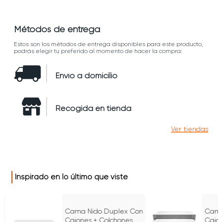
Métodos de entrega
Estos son los métodos de entrega disponibles para este producto,
podrás elegir tu preferido al momento de hacer la compra:
Envío a domicilio
Recogida en tienda
Ver tiendas
Inspirado en lo último que viste
n
Cama Nido Duplex Con
Cama
Cajones + Colchones
Cajo