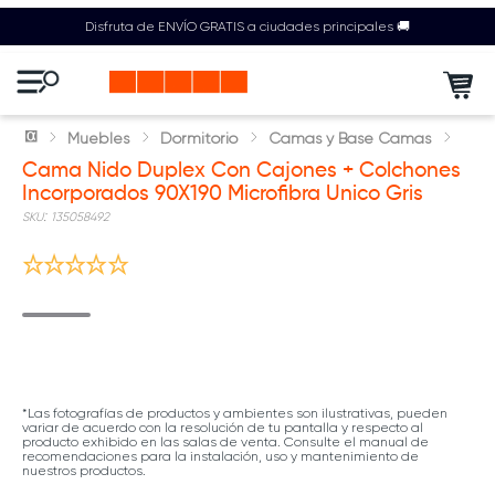
Disfruta de ENVÍO GRATIS a ciudades principales 🚚
Muebles
Dormitorio
Camas y Base Camas
Cama Nido Duplex Con Cajones + Colchones
Incorporados 90X190 Microfibra Unico Gris
:
135058492
*Las fotografías de productos y ambientes son ilustrativas, pueden
variar de acuerdo con la resolución de tu pantalla y respecto al
producto exhibido en las salas de venta. Consulte el manual de
recomendaciones para la instalación, uso y mantenimiento de
nuestros productos.