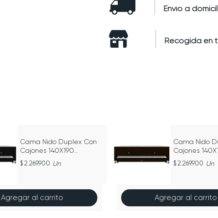
Envío a domicil
Recogida en 
Cama Nido Duplex Con
Cama Nido D
Cajones 140X190
Cajones 140X
Ecocuero
Ecocuero
2.269.900
Un
2.269.900
Un
Agregar al carrito
Agregar al carrito