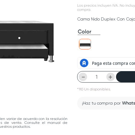
Los precios incluyen IVA. No incluy
compra.
Cama Nido Duplex Con Cajon
Color
－
＋
*
110
Un
disponibles.
¡Haz tu compra por
What
den variar de acuerdo con la resolución
las de venta. Consulte el manual de
estros productos.