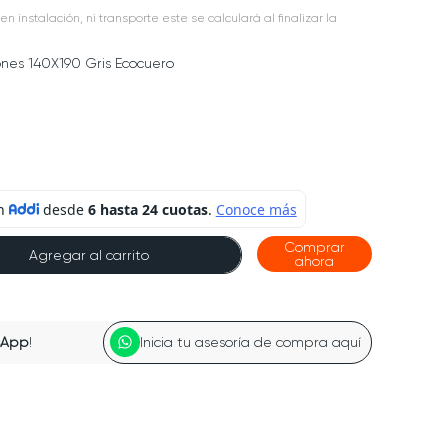
en instalación, ni transporte este se calculará al finalizar la
es 140X190 Gris Ecocuero
Comprar
Agregar al carrito
ahora
sApp
!
Inicia tu asesoría de compra aquí