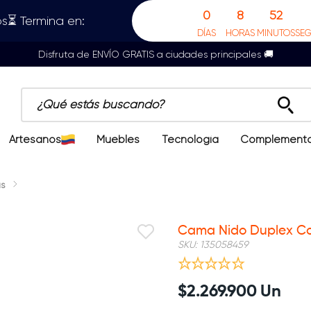
0
8
52
s⏳ Termina en:
DÍAS
HORAS
MINUTOS
SE
Disfruta de ENVÍO GRATIS a ciudades principales 🚚
¿Qué estás buscando?
Artesanos
Muebles
Tecnología
Complement
s
Cama Nido Duplex Con
SKU
:
135058459
$
2
.
269
.
900
Un