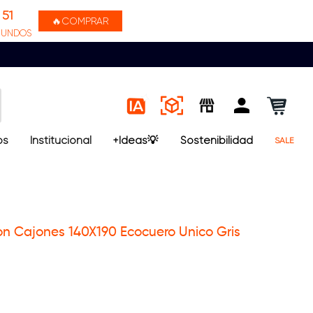
51
🔥COMPRAR
GUNDOS
os
Institucional
+Ideas💡
Sostenibilidad
SALE
 Cajones 140X190 Ecocuero Unico Gris