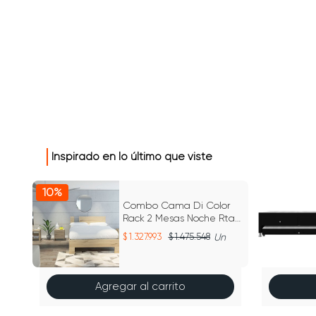
Inspirado en lo último que viste
10%
Con
Combo Cama Di Color
Rack 2 Mesas Noche Rta
0
Duna CLD 4617
1.327.993
1.475.548
Un
Agregar al carrito