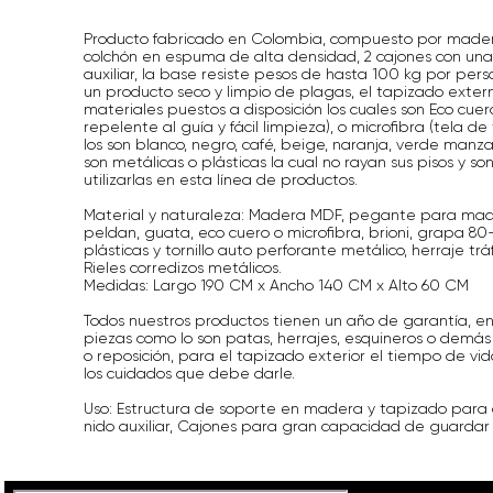
Producto fabricado en Colombia, compuesto por madera
colchón en espuma de alta densidad, 2 cajones con un
auxiliar, la base resiste pesos de hasta 100 kg por pe
un producto seco y limpio de plagas, el tapizado externo
materiales puestos a disposición los cuales son Eco cuero
repelente al guía y fácil limpieza), o microfibra (tela d
los son blanco, negro, café, beige, naranja, verde manz
son metálicas o plásticas la cual no rayan sus pisos y 
utilizarlas en esta línea de productos.
Material y naturaleza: Madera MDF, pegante para mad
peldan, guata, eco cuero o microfibra, brioni, grapa 80
plásticas y tornillo auto perforante metálico, herraje t
Rieles corredizos metálicos.
Medidas: Largo 190 CM x Ancho 140 CM x Alto 60 CM
Todos nuestros productos tienen un año de garantía, en
piezas como lo son patas, herrajes, esquineros o demás
o reposición, para el tapizado exterior el tiempo de vid
los cuidados que debe darle.
Uso: Estructura de soporte en madera y tapizado para
nido auxiliar, Cajones para gran capacidad de guardar o