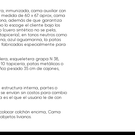
, inmunizada, cama auxiliar con
a medida de 60 x 67 aprox, cama
rsona, además de que garantiza
 lo escoge el cliente bajo los
 (cuero sintético no se pela,
e tapicería), en tonos neutros como
ana, azul aguamarina, la patas
son fabricadas especialmente para
era, esqueletera grapa N 38,
-10 tapicería, patas metálicas o
ráfico pesado 35 cm de cajones,
 estructura interna, partes o
 se envían sin costos para cambio
a es el que el usuario le de con
 colocar colchón encima, Cama
bjetos livianos.