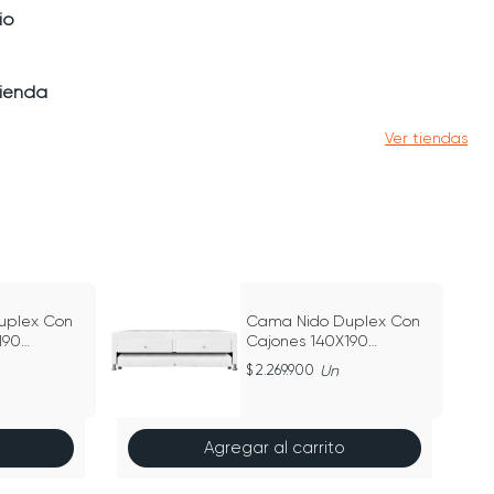
io
tienda
Ver tiendas
uplex Con
Cama Nido Duplex Con
190
Cajones 140X190
Ecocuero
2.269.900
Un
Agregar al carrito