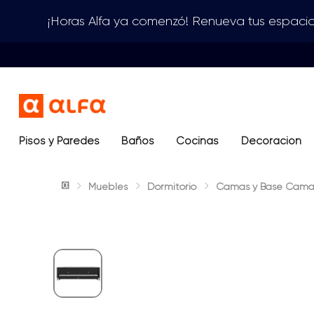
¡Horas Alfa ya comenzó! Renueva tus espacio
Pisos y Paredes
Baños
Términos más buscados
Cocinas
Decoración
1
.
lavamanos
Muebles
Dormitorio
Camas y Base Cama
2
.
sanitario
3
.
cerámica madera
4
.
ocean blue
5
.
closet