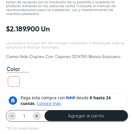
variar de acuerdo con la resolución de tu pantalla y respecto al
producto exhibido en las salas de venta. Consulte el manual de
recomendaciones para la instalación, uso y mantenimiento de
nuestros productos.
$
2
.
189
.
900
Un
Los precios incluyen IVA. No incluyen instalación, ni transporte este se
calculará al finalizar la compra.
Cama Nido Duplex Con Cajones 120X190 Blanco Ecocuero
Color
－
＋
Agregar al carrito
*
110
Un
disponibles.