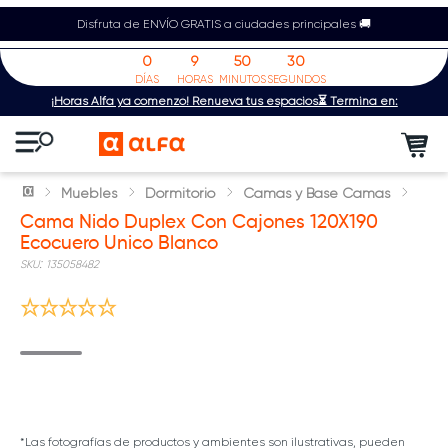
Disfruta de ENVÍO GRATIS a ciudades principales 🚚
0
9
50
29
DÍAS
HORAS
MINUTOS
SEGUNDOS
¡Horas Alfa ya comenzó! Renueva tus espacios⏳ Termina en:
Muebles
Dormitorio
Camas y Base Camas
Cama Nido Duplex Con Cajones 120X190
Ecocuero Unico Blanco
:
135058482
*Las fotografías de productos y ambientes son ilustrativas, pueden