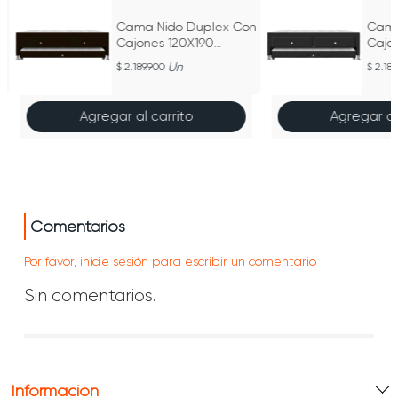
n
Cama Nido Duplex Con
Cama
Cajones 120X190
Cajo
Ecocuero
Ecoc
Un
2.189.900
2.189
Agregar al carrito
Agregar al
Comentarios
Por favor, inicie sesión para escribir un comentario
Sin comentarios.
Información