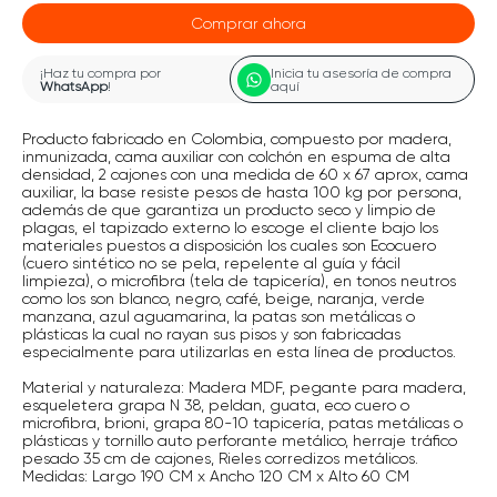
Comprar ahora
¡Haz tu compra por
Inicia tu asesoría de compra
WhatsApp
!
aquí
Producto fabricado en Colombia, compuesto por madera,
inmunizada, cama auxiliar con colchón en espuma de alta
densidad, 2 cajones con una medida de 60 x 67 aprox, cama
auxiliar, la base resiste pesos de hasta 100 kg por persona,
además de que garantiza un producto seco y limpio de
plagas, el tapizado externo lo escoge el cliente bajo los
materiales puestos a disposición los cuales son Ecocuero
(cuero sintético no se pela, repelente al guía y fácil
limpieza), o microfibra (tela de tapicería), en tonos neutros
como los son blanco, negro, café, beige, naranja, verde
manzana, azul aguamarina, la patas son metálicas o
plásticas la cual no rayan sus pisos y son fabricadas
especialmente para utilizarlas en esta línea de productos.
Material y naturaleza: Madera MDF, pegante para madera,
esqueletera grapa N 38, peldan, guata, eco cuero o
microfibra, brioni, grapa 80-10 tapicería, patas metálicas o
plásticas y tornillo auto perforante metálico, herraje tráfico
pesado 35 cm de cajones, Rieles corredizos metálicos.
Medidas: Largo 190 CM x Ancho 120 CM x Alto 60 CM