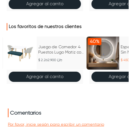
Agregar al carrito
Agregar al
Los favoritos de nuestros clientes
40%
Juego de Comedor 4
Espej
Puestos Lugo Matiz con
Sin M
Sillas Tokyo Y Butaco
Un
2.262.900
450.
Agregar al carrito
Agregar al
Comentarios
Por favor, inicie sesión para escribir un comentario