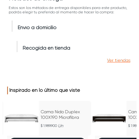
Estos son los métodos de entrega disponibles para este producto,
podrás elegir tu preferido al momento de hacer la compra:
Envío a domicilio
Recogida en tienda
Ver tiendas
Inspirado en lo último que viste
Cama Nido Duplex
Cama
100X190 Microfibra
100X
Un
1.989.900
1.989