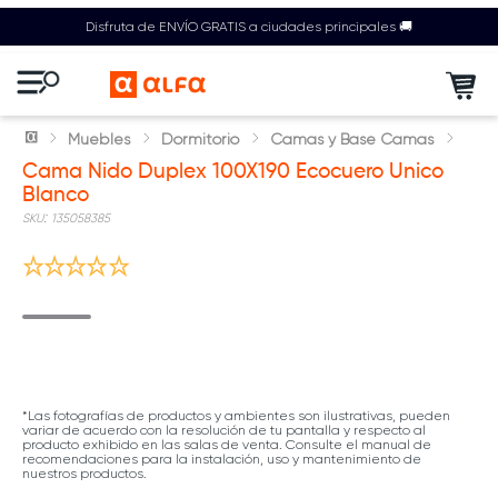
Disfruta de ENVÍO GRATIS a ciudades principales 🚚
Muebles
Dormitorio
Camas y Base Camas
Cama Nido Duplex 100X190 Ecocuero Unico
Blanco
:
135058385
*Las fotografías de productos y ambientes son ilustrativas, pueden
variar de acuerdo con la resolución de tu pantalla y respecto al
producto exhibido en las salas de venta. Consulte el manual de
recomendaciones para la instalación, uso y mantenimiento de
nuestros productos.