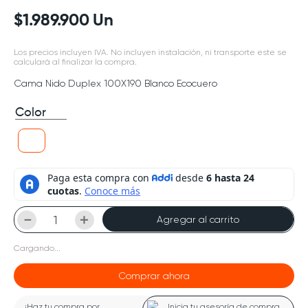
$
1
.
989
.
900
Un
Los precios incluyen IVA. No incluyen instalación, ni transporte este se
calculará al finalizar la compra.
Cama Nido Duplex 100X190 Blanco Ecocuero
Color
－
＋
Agregar al carrito
Cargando...
Comprar ahora
¡Haz tu compra por
Inicia tu asesoría de compra