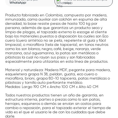
WhatsApp
!
aquí
Producto fabricado en Colombia, compuesto por madera,
inmunizada, cama auxiliar con colchón en espuma de alta
densidad, la base resiste pesos de hasta 100 kg por
persona, además de que garantiza un producto seco y
limpio de plagas, el tapizado externo lo escoge el cliente
bajo los materiales puestos a disposición los cuales son Eco
cuero (cuero sintético no se pela, repelente al guía y fácil
limpieza), o microfibra (tela de tapicería), en tonos neutros
como los son blanco, negro, café, beige, naranja, verde
manzana, azul aguamarina, la patas son metálicas o
plásticas la cual no rayan sus pisos y son fabricadas
especialmente para utilizarlas en esta línea de productos.
Material y naturaleza: Madera MDF, pegante para madera,
esqueletera grapa N 38, peldan, guata, eco cuero o
microfibra, brioni, grapa 80-10 tapicería, patas metálicas o
plásticas y tornillo auto perforante metálico.
Medidas: Largo 190 CM x Ancho 100 CM x Alto 40 CM
Todos nuestros productos tienen un año de garantía, en
estructura interna, partes o piezas como lo son patas,
herrajes, esquineros o demás se envían sin costos para
cambio o reposición, para el tapizado exterior el tiempo de
vida es el que el usuario le de con los cuidados que debe
darle.