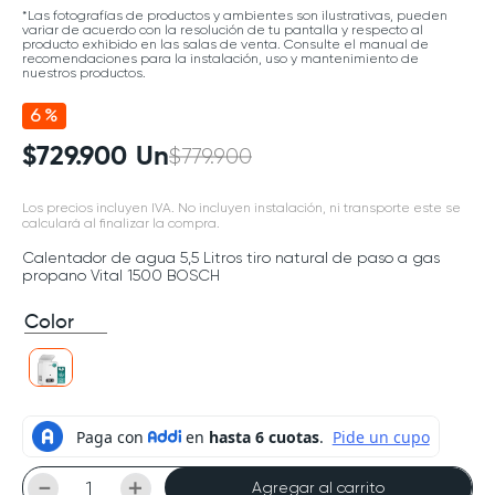
*Las fotografías de productos y ambientes son ilustrativas, pueden
variar de acuerdo con la resolución de tu pantalla y respecto al
producto exhibido en las salas de venta. Consulte el manual de
recomendaciones para la instalación, uso y mantenimiento de
nuestros productos.
6 %
$
729
.
900
Un
$
779
.
900
Los precios incluyen IVA. No incluyen instalación, ni transporte este se
calculará al finalizar la compra.
Calentador de agua 5,5 Litros tiro natural de paso a gas
propano Vital 1500 BOSCH
Color
－
＋
Agregar al carrito