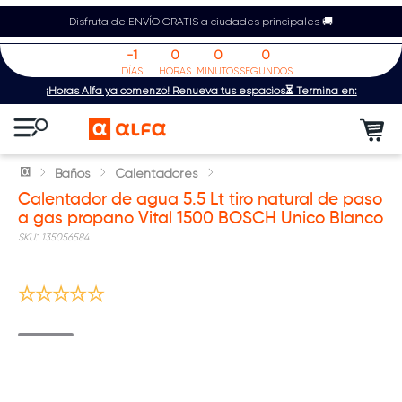
Disfruta de ENVÍO GRATIS a ciudades principales 🚚
-1
0
0
0
DÍAS
HORAS
MINUTOS
SEGUNDOS
¡Horas Alfa ya comenzó! Renueva tus espacios⏳ Termina en:
Baños
Calentadores
Calentador de agua 5.5 Lt tiro natural de paso
a gas propano Vital 1500 BOSCH Unico Blanco
:
135056584
Mantenimiento Anual GRATIS | T&C