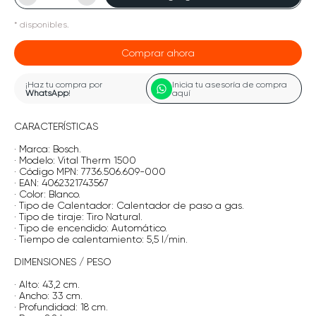
*
disponibles.
Comprar ahora
¡Haz tu compra por
Inicia tu asesoría de compra
WhatsApp
!
aquí
CARACTERÍSTICAS
· Marca: Bosch.
· Modelo: Vital Therm 1500
· Código MPN: 7736.506.609-000
· EAN: 4062321743567
· Color: Blanco.
· Tipo de Calentador: Calentador de paso a gas.
· Tipo de tiraje: Tiro Natural.
· Tipo de encendido: Automático.
· Tiempo de calentamiento: 5,5 l/min.
DIMENSIONES / PESO
· Alto: 43,2 cm.
· Ancho: 33 cm.
· Profundidad: 18 cm.