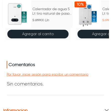
10%
Calentador de agua 5
Cale
Lt tiro natural de paso
Lt ti
m
a gas propano Vital
a ga
Un
689.900
699.
1500 BOSCH
1000
Agregar al carrito
Agregar al
Comentarios
Por favor, inicie sesión para escribir un comentario
Sin comentarios.
Información