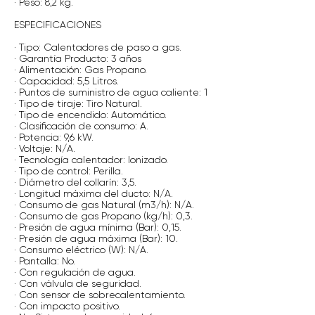
· Peso: 8,2 kg.
ESPECIFICACIONES
· Tipo: Calentadores de paso a gas.
· Garantía Producto: 3 años
· Alimentación: Gas Propano.
· Capacidad: 5,5 Litros.
· Puntos de suministro de agua caliente: 1
· Tipo de tiraje: Tiro Natural.
· Tipo de encendido: Automático.
· Clasificación de consumo: A.
· Potencia: 9,6 kW.
· Voltaje: N/A.
· Tecnología calentador: Ionizado.
· Tipo de control: Perilla.
· Diámetro del collarín: 3,5.
· Longitud máxima del ducto: N/A.
· Consumo de gas Natural (m3/h): N/A.
· Consumo de gas Propano (kg/h): 0,3.
· Presión de agua mínima (Bar): 0,15.
· Presión de agua máxima (Bar): 10.
· Consumo eléctrico (W): N/A.
· Pantalla: No.
· Con regulación de agua.
· Con válvula de seguridad.
· Con sensor de sobrecalentamiento.
· Con impacto positivo.