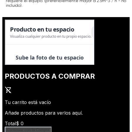
requiere el equipo. (preferiblemente mayor a 2.5m^3 / h - no
incluido).