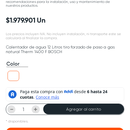
recomendaciones para la instalación, uso y mantenimiento de
nuestros productos.
$
1
.
979
.
901
Un
Los precios incluyen IVA. No incluyen instalación, ni transporte este se
calculará al finalizar la compra.
Calentador de agua 12 Litros tiro forzado de paso a gas
natural Therm 1400 F BOSCH
Color
－
＋
Agregar al carrito
*
disponibles.