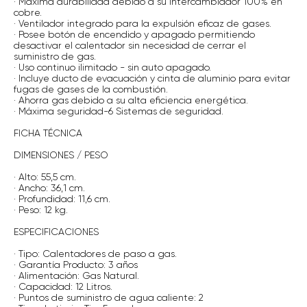
· Máxima durabilidad debido a su intercambiador 100% en
cobre.
· Ventilador integrado para la expulsión eficaz de gases.
· Posee botón de encendido y apagado permitiendo
desactivar el calentador sin necesidad de cerrar el
suministro de gas.
· Uso continuo ilimitado - sin auto apagado.
· Incluye ducto de evacuación y cinta de aluminio para evitar
fugas de gases de la combustión.
· Ahorra gas debido a su alta eficiencia energética.
· Máxima seguridad-6 Sistemas de seguridad.
FICHA TÉCNICA
DIMENSIONES / PESO
· Alto: 55,5 cm.
· Ancho: 36,1 cm.
· Profundidad: 11,6 cm.
· Peso: 12 kg.
ESPECIFICACIONES
· Tipo: Calentadores de paso a gas.
· Garantía Producto: 3 años
· Alimentación: Gas Natural.
· Capacidad: 12 Litros.
· Puntos de suministro de agua caliente: 2