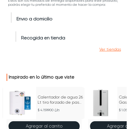
Estos son los métodos de entrega disponibles para este producto,
podrás elegir tu preferido al momento de hacer la compra:
Envío a domicilio
Recogida en tienda
Ver tiendas
Inspirado en lo último que viste
Calentador de agua 26
Cale
Lt tiro forzado de paso
Gas 
a gas natural Titán
Tiro 
Un
4.159.900
1.059
5700 F BOSCH
Whn 
Agregar al carrito
Agregar al