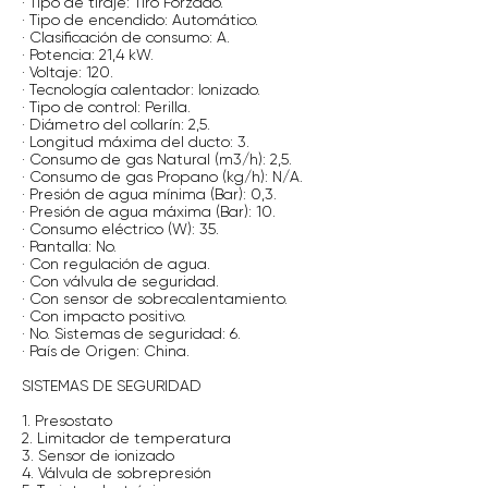
· Tipo de tiraje: Tiro Forzado.
· Tipo de encendido: Automático.
· Clasificación de consumo: A.
· Potencia: 21,4 kW.
· Voltaje: 120.
· Tecnología calentador: Ionizado.
· Tipo de control: Perilla.
· Diámetro del collarín: 2,5.
· Longitud máxima del ducto: 3.
· Consumo de gas Natural (m3/h): 2,5.
· Consumo de gas Propano (kg/h): N/A.
· Presión de agua mínima (Bar): 0,3.
· Presión de agua máxima (Bar): 10.
· Consumo eléctrico (W): 35.
· Pantalla: No.
· Con regulación de agua.
· Con válvula de seguridad.
· Con sensor de sobrecalentamiento.
· Con impacto positivo.
· No. Sistemas de seguridad: 6.
· País de Origen: China.
SISTEMAS DE SEGURIDAD
1. Presostato
2. Limitador de temperatura
3. Sensor de ionizado
4. Válvula de sobrepresión