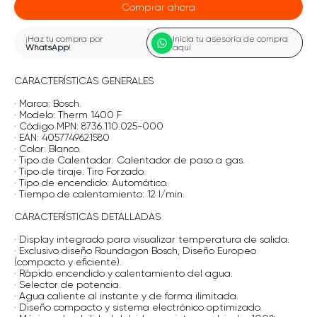
Comprar ahora
¡Haz tu compra por
Inicia tu asesoría de compra
WhatsApp
!
aquí
CARACTERÍSTICAS GENERALES
· Marca: Bosch.
· Modelo: Therm 1400 F
· Código MPN: 8736.110.025-000
· EAN: 4057749621580
· Color: Blanco.
· Tipo de Calentador: Calentador de paso a gas.
· Tipo de tiraje: Tiro Forzado.
· Tipo de encendido: Automático.
· Tiempo de calentamiento: 12 l/min.
CARACTERÍSTICAS DETALLADAS
· Display integrado para visualizar temperatura de salida.
· Exclusivo diseño Roundagon Bosch, Diseño Europeo
(compacto y eficiente).
· Rápido encendido y calentamiento del agua.
· Selector de potencia.
· Agua caliente al instante y de forma ilimitada.
· Diseño compacto y sistema electrónico optimizado.