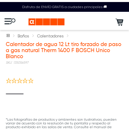
Disfruta de ENVÍO GRATIS a ciudades principales 🚚
Baños
Calentadores
Calentador de agua 12 Lt tiro forzado de paso
a gas natural Therm 1400 F BOSCH Unico
Blanco
:
135056597
Mantenimiento Anual GRATIS | T&C
*Las fotografías de productos y ambientes son ilustrativas, pueden
variar de acuerdo con la resolución de tu pantalla y respecto al
producto exhibido en las salas de venta. Consulte el manual de