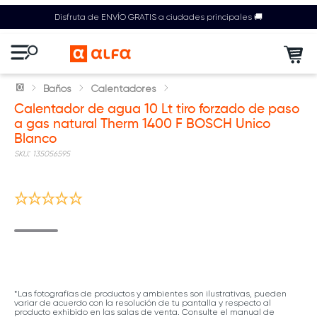
Disfruta de ENVÍO GRATIS a ciudades principales 🚚
Baños
Calentadores
Calentador de agua 10 Lt tiro forzado de paso
a gas natural Therm 1400 F BOSCH Unico
Blanco
:
135056595
Mantenimiento Anual GRATIS | T&C
*Las fotografías de productos y ambientes son ilustrativas, pueden
variar de acuerdo con la resolución de tu pantalla y respecto al
producto exhibido en las salas de venta. Consulte el manual de