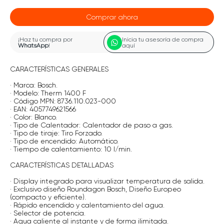
Comprar ahora
¡Haz tu compra por
Inicia tu asesoría de compra
WhatsApp
!
aquí
CARACTERÍSTICAS GENERALES
· Marca: Bosch.
· Modelo: Therm 1400 F
· Código MPN: 8736.110.023-000
· EAN: 4057749621566
· Color: Blanco.
· Tipo de Calentador: Calentador de paso a gas.
· Tipo de tiraje: Tiro Forzado.
· Tipo de encendido: Automático.
· Tiempo de calentamiento: 10 l/min.
CARACTERÍSTICAS DETALLADAS
· Display integrado para visualizar temperatura de salida.
· Exclusivo diseño Roundagon Bosch, Diseño Europeo
(compacto y eficiente).
· Rápido encendido y calentamiento del agua.
· Selector de potencia.
· Agua caliente al instante y de forma ilimitada.