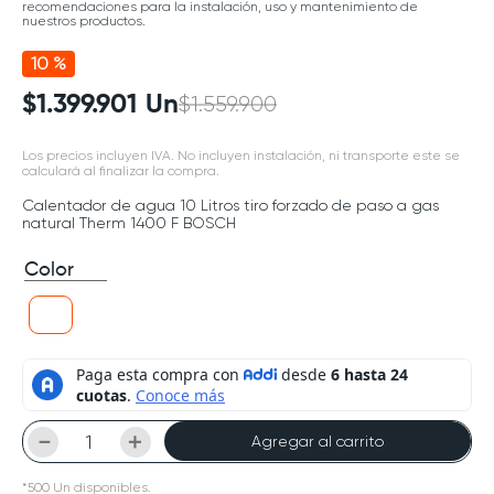
recomendaciones para la instalación, uso y mantenimiento de
nuestros productos.
10 %
$
1
.
399
.
901
Un
$
1
.
559
.
900
Los precios incluyen IVA. No incluyen instalación, ni transporte este se
calculará al finalizar la compra.
Calentador de agua 10 Litros tiro forzado de paso a gas
natural Therm 1400 F BOSCH
Color
－
＋
Agregar al carrito
*
500
Un
disponibles.