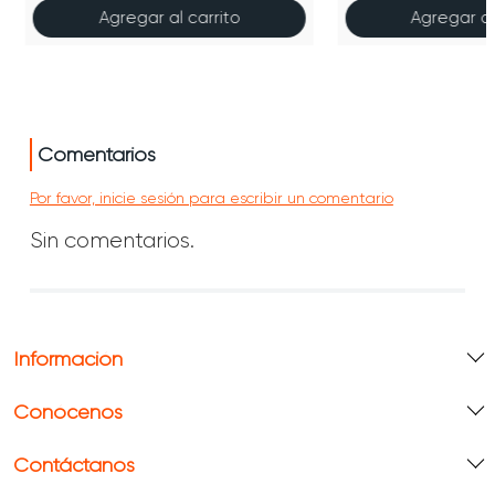
Agregar al carrito
Agregar al
Comentarios
Por favor, inicie sesión para escribir un comentario
Sin comentarios.
Información
Conócenos
Contáctanos