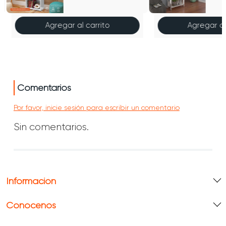
Agregar al carrito
Agregar al
Comentarios
Por favor, inicie sesión para escribir un comentario
Sin comentarios.
Información
Conócenos