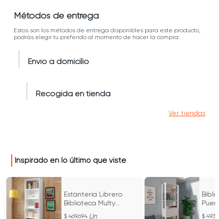
Métodos de entrega
Estos son los métodos de entrega disponibles para este producto,
podrás elegir tu preferido al momento de hacer la compra:
Envío a domicilio
Recogida en tienda
Ver tiendas
Inspirado en lo último que viste
Estantería Librero
Bibli
Biblioteca Multy
Puer
Bertolini Blanco
Blan
Un
469.694
493.