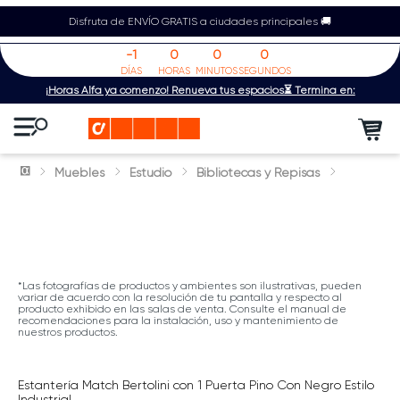
Disfruta de ENVÍO GRATIS a ciudades principales 🚚
-1
0
0
0
DÍAS
HORAS
MINUTOS
SEGUNDOS
¡Horas Alfa ya comenzó! Renueva tus espacios⏳ Termina en:
Muebles
Estudio
Bibliotecas y Repisas
*Las fotografías de productos y ambientes son ilustrativas, pueden
variar de acuerdo con la resolución de tu pantalla y respecto al
producto exhibido en las salas de venta. Consulte el manual de
recomendaciones para la instalación, uso y mantenimiento de
nuestros productos.
Estantería Match Bertolini con 1 Puerta Pino Con Negro Estilo
Industrial