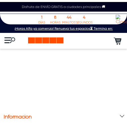
Disfruta de ENVÍO GRATIS a ciudades principales 🚚
1
8
44
4
DÍAS
HORAS
MINUTOS
SEGUNDOS
¡Horas Alfa ya comenzó! Renueva tus espacios⏳ Termina en:
Información