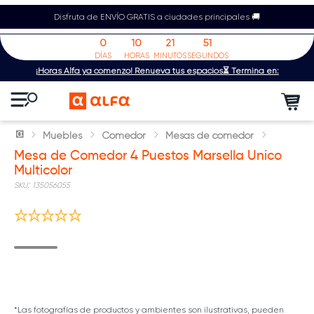
Disfruta de ENVÍO GRATIS a ciudades principales 🚚
0
10
21
50
DÍAS
HORAS
MINUTOS
SEGUNDOS
¡Horas Alfa ya comenzó! Renueva tus espacios⏳ Termina en:
Muebles
Comedor
Mesas de comedor
Mesa de Comedor 4 Puestos Marsella Unico
Multicolor
:
135056055
*Las fotografías de productos y ambientes son ilustrativas, pueden