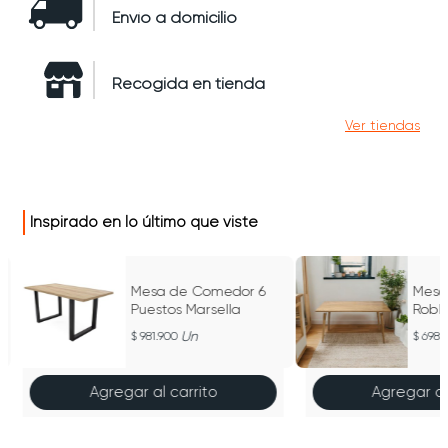
Envío a domicilio
Recogida en tienda
Ver tiendas
Inspirado en lo último que viste
Mesa de Comedor 6
Mesa
Puestos Marsella
Robl
Un
981.900
698.
Agregar al carrito
Agregar al