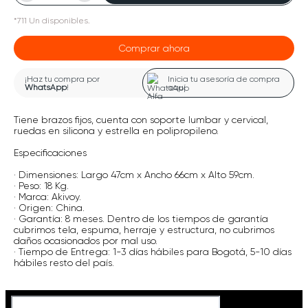
*
711
Un
disponibles.
Comprar ahora
¡Haz tu compra por
Inicia tu asesoría de compra
WhatsApp
!
aquí
Tiene brazos fijos, cuenta con soporte lumbar y cervical,
ruedas en silicona y estrella en polipropileno.
Especificaciones
· Dimensiones: Largo 47cm x Ancho 66cm x Alto 59cm.
· Peso: 18 Kg.
· Marca: Akivoy.
· Origen: China.
· Garantía: 8 meses. Dentro de los tiempos de garantía
cubrimos tela, espuma, herraje y estructura, no cubrimos
daños ocasionados por mal uso.
· Tiempo de Entrega: 1-3 días hábiles para Bogotá, 5-10 días
hábiles resto del país.