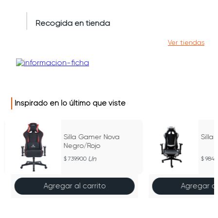
Recogida en tienda
Ver tiendas
Inspirado en lo último que viste
Silla Gamer Nova
Silla
Negro/Rojo
Un
739.900
984.
Agregar al carrito
Agregar al