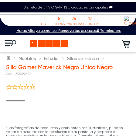
Disfruta de ENVÍO GRATIS a ciudades principales 🚚
1
5
26
12
DÍAS
HORAS
MINUTOS
SEGUNDOS
¡Horas Alfa ya comenzó! Renueva tus espacios⏳ Termina en:
Muebles
Estudio
Sillas de Estudio
Silla Gamer Maverick Negro Unico Negro
:
135055902
*Las fotografías de productos y ambientes son ilustrativas, pueden
variar de acuerdo con la resolución de tu pantalla y respecto al
producto exhibido en las salas de venta. Consulte el manual de