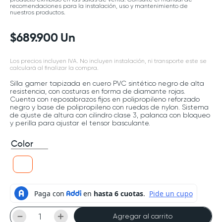
recomendaciones para la instalación, uso y mantenimiento de
nuestros productos.
$
689
.
900
Un
Los precios incluyen IVA. No incluyen instalación, ni transporte este se
calculará al finalizar la compra.
Silla gamer tapizada en cuero PVC sintético negro de alta
resistencia, con costuras en forma de diamante rojas.
Cuenta con reposabrazos fijos en polipropileno reforzado
negro y base de polipropileno con ruedas de nylon. Sistema
de ajuste de altura con cilindro clase 3, palanca con bloqueo
y perilla para ajustar el tensor basculante.
Color
－
＋
Agregar al carrito