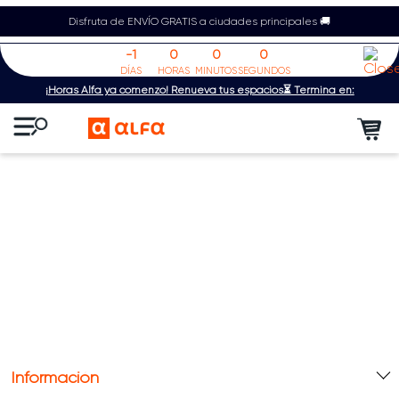
Disfruta de ENVÍO GRATIS a ciudades principales 🚚
-1
0
0
0
DÍAS
HORAS
MINUTOS
SEGUNDOS
¡Horas Alfa ya comenzó! Renueva tus espacios⏳ Termina en:
Información