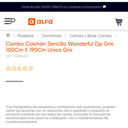
Disfruta de ENVÍO GRATIS a ciudades principales 🚚
Muebles
Dormitorio
Camas y Base Camas
Combo Colchón Sencillo Wonderful Dp Gris
100Cm X 190Cm Unico Gris
:
135054764
*Las fotografías de productos y ambientes son ilustrativas, pueden
variar de acuerdo con la resolución de tu pantalla y respecto al
producto exhibido en las salas de venta. Consulte el manual de
recomendaciones para la instalación, uso y mantenimiento de
nuestros productos.