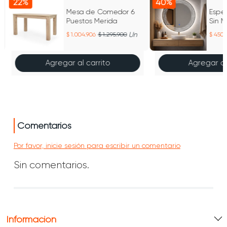
22%
40%
Mesa de Comedor 6
Espej
Puestos Merida
Sin M
Un
1.004.906
1.295.900
450.
Agregar al carrito
Agregar al
Comentarios
Por favor, inicie sesión para escribir un comentario
Sin comentarios.
Información