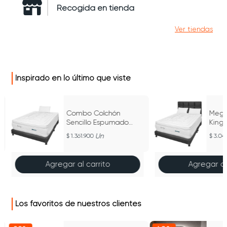
Recogida en tienda
Ver tiendas
Inspirado en lo último que viste
Combo Colchón
Mega
Sencillo Espumado
King
Super Dream Gris
Drea
Un
1.361.900
3.04
100Cm X 190Cm
200
Agregar al carrito
Agregar al
Los favoritos de nuestros clientes