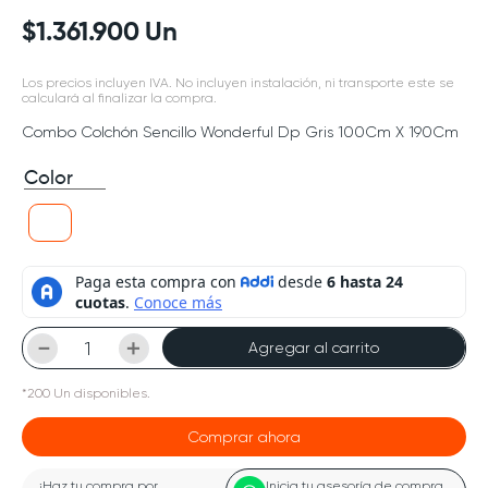
$
1
.
361
.
900
Un
Los precios incluyen IVA. No incluyen instalación, ni transporte este se
calculará al finalizar la compra.
Combo Colchón Sencillo Wonderful Dp Gris 100Cm X 190Cm
Color
－
＋
Agregar al carrito
*
200
Un
disponibles.
Comprar ahora
¡Haz tu compra por
Inicia tu asesoría de compra