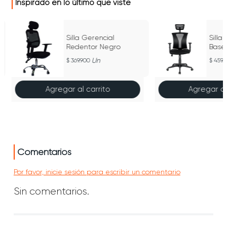
Inspirado en lo último que viste
Silla Gerencial
Silla
Redentor Negro
Base
Un
369.900
459.
Agregar al carrito
Agregar al
Comentarios
Por favor, inicie sesión para escribir un comentario
Sin comentarios.