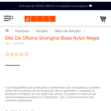
Disfruta de ENVÍO GRATIS a ciudades principales 🚚
Muebles
Estudio
Sillas de Estudio
Silla De Oficina Shanghai Base Nylon Negro
:
135054647
*Las fotografías de productos y ambientes son ilustrativas, pueden
variar de acuerdo con la resolución de tu pantalla y respecto al
producto exhibido en las salas de venta. Consulte el manual de
recomendaciones para la instalación, uso y mantenimiento de
nuestros productos.