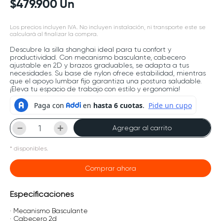
$
479
.
900
Un
Los precios incluyen IVA. No incluyen instalación, ni transporte este se
calculará al finalizar la compra.
Descubre la silla shanghai ideal para tu confort y
productividad. Con mecanismo basculante, cabecero
ajustable en 2D y brazos graduables, se adapta a tus
necesidades. Su base de nylon ofrece estabilidad, mientras
que el apoyo lumbar fijo garantiza una postura saludable.
¡Eleva tu espacio de trabajo con estilo y ergonomía!
－
＋
Agregar al carrito
*
disponibles.
Comprar ahora
Especificaciones
· Mecanismo Basculante
· Cabecero 2d