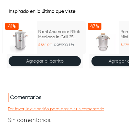
Inspirado en lo último que viste
41%
47%
Barril Ahumador Bäsik
Barri
Mediano In Grill 25
Mini I
Libras
Un
584.041
989.900
279.
Agregar al carrito
Agregar al
Comentarios
Por favor, inicie sesión para escribir un comentario
Sin comentarios.