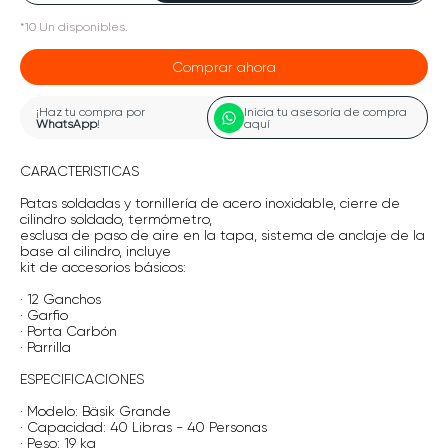
*
10
Un
disponibles.
Comprar ahora
¡Haz tu compra por
Inicia tu asesoría de compra
WhatsApp
!
aquí
CARACTERISTICAS
Patas soldadas y tornillería de acero inoxidable, cierre de
cilindro soldado, termómetro,
esclusa de paso de aire en la tapa, sistema de anclaje de la
base al cilindro, incluye
kit de accesorios básicos:
· 12 Ganchos
· Garfio
· Porta Carbón
· Parrilla
ESPECIFICACIONES
· Modelo: Bäsik Grande
· Capacidad: 40 Libras - 40 Personas
· Peso: 19 kg