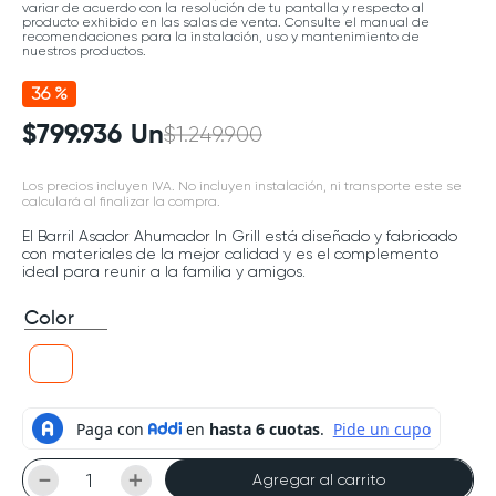
variar de acuerdo con la resolución de tu pantalla y respecto al
producto exhibido en las salas de venta. Consulte el manual de
recomendaciones para la instalación, uso y mantenimiento de
nuestros productos.
36 %
$
799
.
936
Un
$
1
.
249
.
900
Los precios incluyen IVA. No incluyen instalación, ni transporte este se
calculará al finalizar la compra.
El Barril Asador Ahumador In Grill está diseñado y fabricado
con materiales de la mejor calidad y es el complemento
ideal para reunir a la familia y amigos.
Color
－
＋
Agregar al carrito