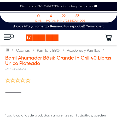
Disfruta de ENVÍO GRATIS a ciudades principales 🚚
0
4
29
53
DÍAS
HORAS
MINUTOS
SEGUNDOS
¡Horas Alfa ya comenzó! Renueva tus espacios⏳ Termina en:
Cocinas
Parrilla y BBQ
Asadores y Parrillas
Barril Ahumador Bäsik Grande In Grill 40 Libras
Unico Plateado
:
135054554
*Las fotografías de productos y ambientes son ilustrativas, pueden