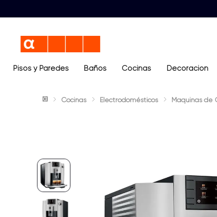
Pisos y Paredes
Baños
Términos más buscados
Cocinas
Decoración
1
.
lavamanos
Cocinas
Electrodomésticos
Maquinas de 
2
.
sanitario
3
.
cerámica madera
4
.
ocean blue
5
.
closet