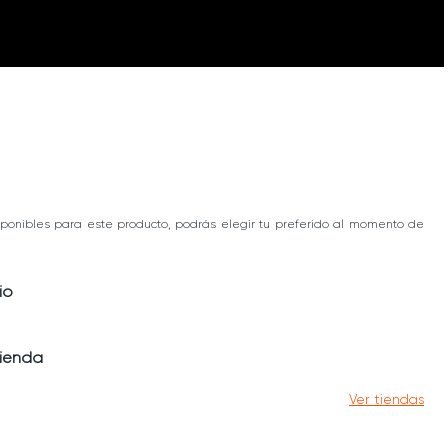
ponibles para este producto, podrás elegir tu preferido al momento de
io
tienda
Ver tiendas