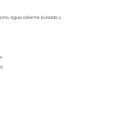
ino, agua caliente pulsado y
ón
©)