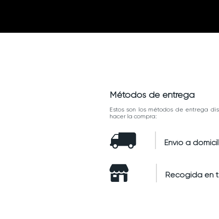
Métodos de entrega
Estos son los métodos de entrega dis
hacer la compra:
Envío a domicil
Recogida en 