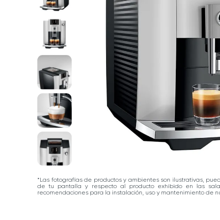
*Las fotografías de productos y ambientes son ilustrativas, pue
de tu pantalla y respecto al producto exhibido en las sa
recomendaciones para la instalación, uso y mantenimiento de nu