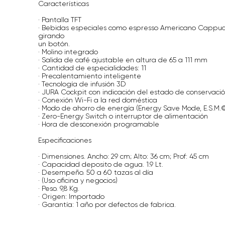
Características
· Pantalla TFT
· Bebidas especiales como espresso Americano Cappucc
girando
un botón.
· Molino integrado
· Salida de café ajustable en altura de 65 a 111 mm
· Cantidad de especialidades: 11
· Precalentamiento inteligente
· Tecnología de infusión 3D
· JURA Cockpit con indicación del estado de conservaci
· Conexión Wi-Fi a la red doméstica
· Modo de ahorro de energía (Energy Save Mode, E.S.M.
· Zero-Energy Switch o interruptor de alimentación
· Hora de desconexión programable
Especificaciones
· Dimensiones. Ancho: 29 cm; Alto: 36 cm; Prof: 45 cm
· Capacidad deposito de agua. 1.9 Lt.
· Desempeño. 50 a 60 tazas al día
· (Uso oficina y negocios)
· Peso. 9,8 Kg.
· Origen: Importado
· Garantía: 1 año por defectos de fabrica.