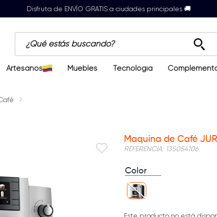
Disfruta de ENVÍO GRATIS a ciudades principales 🚚
¿Qué estás buscando?
Artesanos
Muebles
Tecnología
Complement
Café
Maquina de Café JURA
REFERENCIA
:
135054106
Color