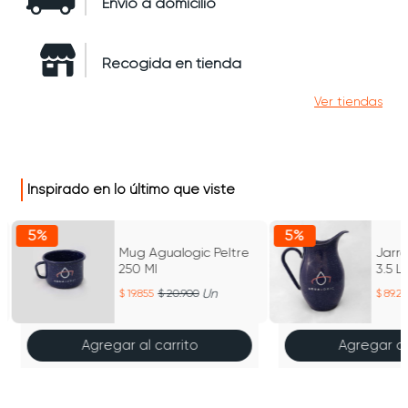
Envío a domicilio
Recogida en tienda
Ver tiendas
Inspirado en lo último que viste
5%
5%
Mug Agualogic Peltre
Jarra
250 Ml
3.5 L
Jasp
Un
19.855
20.900
89.2
Agregar al carrito
Agregar al