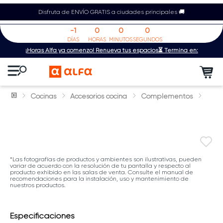
Disfruta de ENVÍO GRATIS a ciudades principales 🚚
-1
0
0
0
DÍAS
HORAS
MINUTOS
SEGUNDOS
¡Horas Alfa ya comenzó! Renueva tus espacios⏳ Termina en:
Cocinas
Accesorios cocina
Complementos
*Las fotografías de productos y ambientes son ilustrativas, pueden
variar de acuerdo con la resolución de tu pantalla y respecto al
producto exhibido en las salas de venta. Consulte el manual de
recomendaciones para la instalación, uso y mantenimiento de
nuestros productos.
Especificaciones