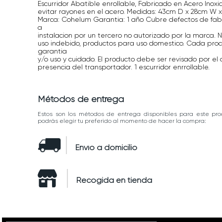
Escurridor Abatible enrollable, Fabricado en Acero Ino
evitar rayones en el acero. Medidas: 43cm D x 28cm W x
Marca: Cohelum Garantia: 1 año Cubre defectos de fabr
a
instalacion por un tercero no autorizado por la marca.
uso indebido, productos para uso domestico. Cada pro
garantia
y/o uso y cuidado. El producto debe ser revisado por el 
presencia del transportador. 1 escurridor enrrollable.
Métodos de entrega
Estos son los métodos de entrega disponibles para este pro
podrás elegir tu preferido al momento de hacer la compra:
Envío a domicilio
Recogida en tienda