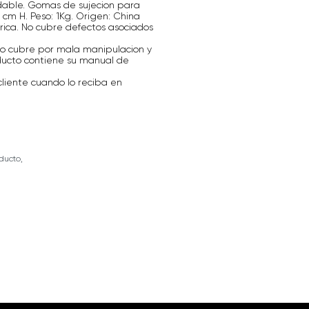
xidable. Gomas de sujecion para
 cm H. Peso: 1Kg. Origen: China
ica. No cubre defectos asociados
 No cubre por mala manipulacion y
ducto contiene su manual de
cliente cuando lo reciba en
ducto,