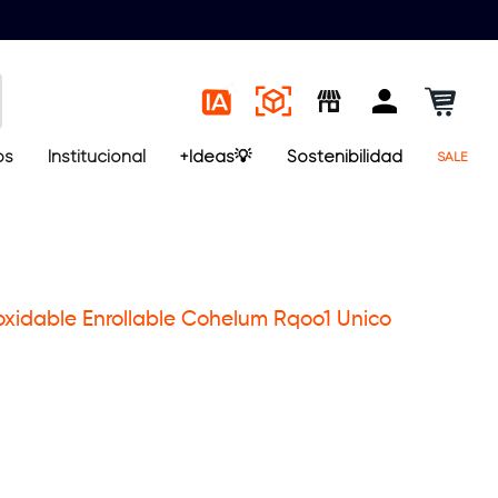
os
Institucional
+Ideas💡
Sostenibilidad
SALE
noxidable Enrollable Cohelum Rqoo1 Unico