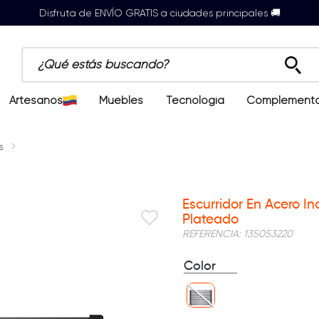
Disfruta de ENVÍO GRATIS a ciudades principales 🚚
¿Qué estás buscando?
Artesanos
Muebles
Tecnología
Complement
s
Escurridor En Acero I
Plateado
REFERENCIA
:
135053220
Color