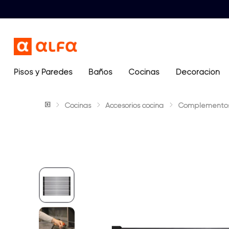
Pisos y Paredes
Baños
Términos más buscados
Cocinas
Decoración
1
.
lavamanos
Cocinas
Accesorios cocina
Complemento
2
.
sanitario
3
.
cerámica madera
4
.
ocean blue
5
.
closet