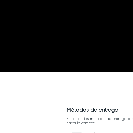
Métodos de entrega
Estos son los métodos de entrega dis
hacer la compra: