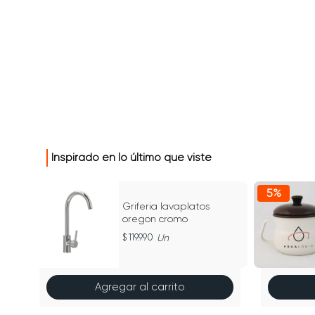
Inspirado en lo último que viste
5%
Griferia lavaplatos
oregon cromo
119.990
Un
Agregar al carrito