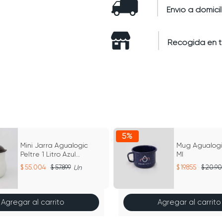
Envío a domicil
Recogida en 
5%
Mini Jarra Agualogic
Mug Agualogi
Peltre 1 Litro Azul
Ml
Jaspeado
55.004
57.899
Un
19.855
20.9
Agregar al carrito
Agregar al carrito