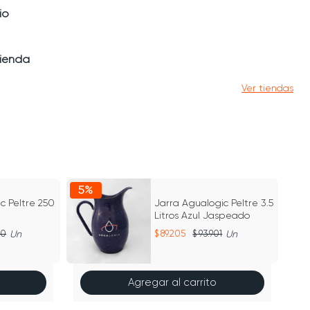
io
tienda
Ver tiendas
5%
c Peltre 250
Jarra Agualogic Peltre 3.5
Litros Azul Jaspeado
00
Un
89.205
93.901
Un
Agregar al carrito