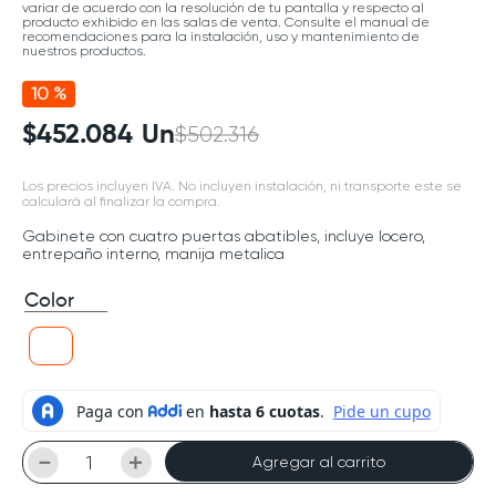
variar de acuerdo con la resolución de tu pantalla y respecto al
producto exhibido en las salas de venta. Consulte el manual de
recomendaciones para la instalación, uso y mantenimiento de
nuestros productos.
10 %
$
452
.
084
Un
$
502
.
316
Los precios incluyen IVA. No incluyen instalación, ni transporte este se
calculará al finalizar la compra.
Gabinete con cuatro puertas abatibles, incluye locero,
entrepaño interno, manija metalica
Color
－
＋
Agregar al carrito