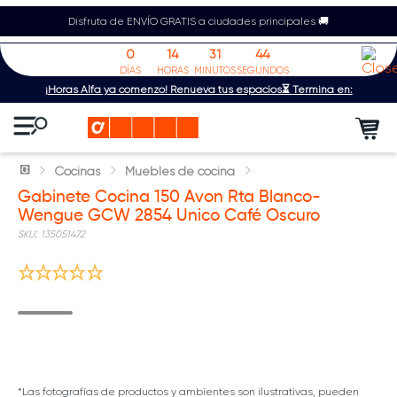
Disfruta de ENVÍO GRATIS a ciudades principales 🚚
0
14
31
44
DÍAS
HORAS
MINUTOS
SEGUNDOS
¡Horas Alfa ya comenzó! Renueva tus espacios⏳ Termina en:
Cocinas
Muebles de cocina
Gabinete Cocina 150 Avon Rta Blanco-
Wengue GCW 2854 Unico Café Oscuro
:
135051472
*Las fotografías de productos y ambientes son ilustrativas, pueden