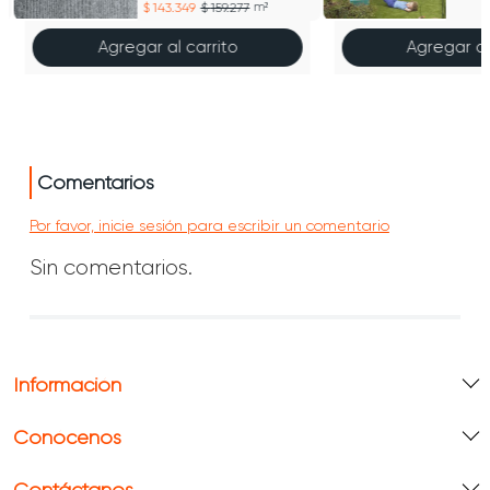
143.349
159.277
m²
Agregar al carrito
Agregar al
Comentarios
Por favor, inicie sesión para escribir un comentario
Sin comentarios.
Información
Conócenos