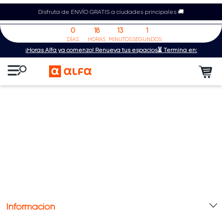
Disfruta de ENVÍO GRATIS a ciudades principales 🚚
0
18
13
1
DÍAS
HORAS
MINUTOS
SEGUNDOS
¡Horas Alfa ya comenzó! Renueva tus espacios⏳ Termina en:
Información